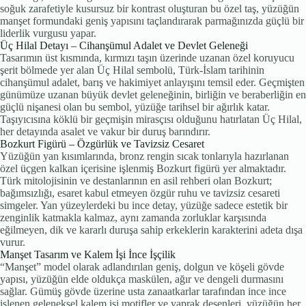
soğuk zarafetiyle kusursuz bir kontrast oluşturan bu özel taş, yüzüğün
manşet formundaki geniş yapısını taçlandırarak parmağınızda güçlü bir
liderlik vurgusu yapar.
Üç Hilal Detayı – Cihanşümul Adalet ve Devlet Geleneği
Tasarımın üst kısmında, kırmızı taşın üzerinde uzanan özel koruyucu
şerit bölmede yer alan Üç Hilal sembolü, Türk-İslam tarihinin
cihanşümul adalet, barış ve hakimiyet anlayışını temsil eder. Geçmişten
günümüze uzanan büyük devlet geleneğinin, birliğin ve beraberliğin en
güçlü nişanesi olan bu sembol, yüzüğe tarihsel bir ağırlık katar.
Taşıyıcısına köklü bir geçmişin mirasçısı olduğunu hatırlatan Üç Hilal,
her detayında asalet ve vakur bir duruş barındırır.
Bozkurt Figürü – Özgürlük ve Tavizsiz Cesaret
Yüzüğün yan kısımlarında, bronz rengin sıcak tonlarıyla hazırlanan
özel üçgen kalkan içerisine işlenmiş Bozkurt figürü yer almaktadır.
Türk mitolojisinin ve destanlarının en asil rehberi olan Bozkurt;
bağımsızlığı, esaret kabul etmeyen özgür ruhu ve tavizsiz cesareti
simgeler. Yan yüzeylerdeki bu ince detay, yüzüğe sadece estetik bir
zenginlik katmakla kalmaz, aynı zamanda zorluklar karşısında
eğilmeyen, dik ve kararlı duruşa sahip erkeklerin karakterini adeta dışa
vurur.
Manşet Tasarım ve Kalem İşi İnce İşçilik
“Manşet” model olarak adlandırılan geniş, dolgun ve köşeli gövde
yapısı, yüzüğün elde oldukça maskülen, ağır ve dengeli durmasını
sağlar. Gümüş gövde üzerine usta zanaatkarlar tarafından ince ince
işlenen geleneksel kalem işi motifler ve yaprak desenleri, yüzüğün her