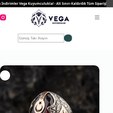
Skip
irimler Vega Kuyumculukta! - Alt Sınırı Kaldırdık Tüm Siparişleriniz 
to
content
No
results