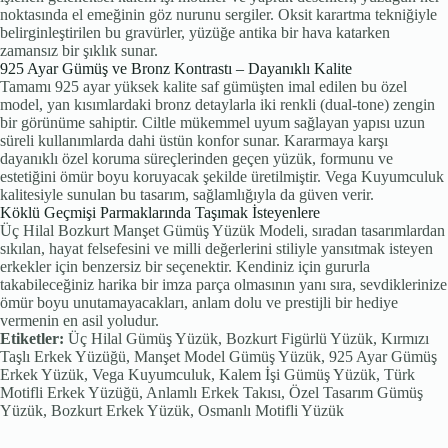
noktasında el emeğinin göz nurunu sergiler. Oksit karartma tekniğiyle
belirginleştirilen bu gravürler, yüzüğe antika bir hava katarken
zamansız bir şıklık sunar.
925 Ayar Gümüş ve Bronz Kontrastı – Dayanıklı Kalite
Tamamı 925 ayar yüksek kalite saf gümüşten imal edilen bu özel
model, yan kısımlardaki bronz detaylarla iki renkli (dual-tone) zengin
bir görünüme sahiptir. Ciltle mükemmel uyum sağlayan yapısı uzun
süreli kullanımlarda dahi üstün konfor sunar. Kararmaya karşı
dayanıklı özel koruma süreçlerinden geçen yüzük, formunu ve
estetiğini ömür boyu koruyacak şekilde üretilmiştir. Vega Kuyumculuk
kalitesiyle sunulan bu tasarım, sağlamlığıyla da güven verir.
Köklü Geçmişi Parmaklarında Taşımak İsteyenlere
Üç Hilal Bozkurt Manşet Gümüş Yüzük Modeli, sıradan tasarımlardan
sıkılan, hayat felsefesini ve milli değerlerini stiliyle yansıtmak isteyen
erkekler için benzersiz bir seçenektir. Kendiniz için gururla
takabileceğiniz harika bir imza parça olmasının yanı sıra, sevdiklerinize
ömür boyu unutamayacakları, anlam dolu ve prestijli bir hediye
vermenin en asil yoludur.
Etiketler:
Üç Hilal Gümüş Yüzük, Bozkurt Figürlü Yüzük, Kırmızı
Taşlı Erkek Yüzüğü, Manşet Model Gümüş Yüzük, 925 Ayar Gümüş
Erkek Yüzük, Vega Kuyumculuk, Kalem İşi Gümüş Yüzük, Türk
Motifli Erkek Yüzüğü, Anlamlı Erkek Takısı, Özel Tasarım Gümüş
Yüzük, Bozkurt Erkek Yüzük, Osmanlı Motifli Yüzük