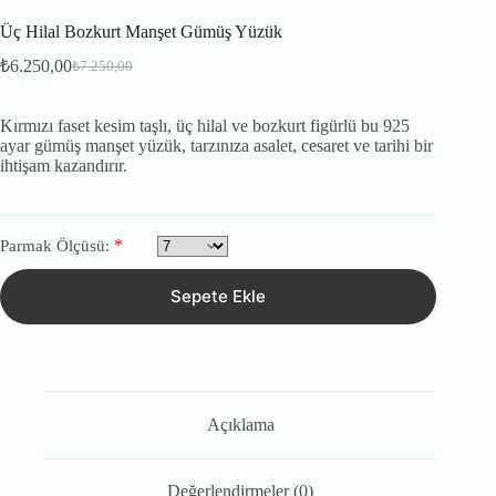
Üç Hilal Bozkurt Manşet Gümüş Yüzük
₺
6.250,00
₺
7.250,00
Orijinal
Şu
fiyat:
andaki
fiyat:
₺7.250,00.
Kırmızı faset kesim taşlı, üç hilal ve bozkurt figürlü bu 925
₺6.250,00.
ayar gümüş manşet yüzük, tarzınıza asalet, cesaret ve tarihi bir
ihtişam kazandırır.
*
Parmak Ölçüsü:
Sepete Ekle
Açıklama
Değerlendirmeler (0)