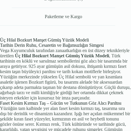
Paketleme ve Kargo
Üç Hilal Bozkurt Manşet Gümüş Yüzük Modeli
Tarihin Derin Ruhu, Cesaretin ve Bağımsızlığın Simgesi
Vega Kuyumculuk tarafından zanaatkarlığın en üst düzey teknikleriyle
üretilen
Üç Hilal Bozkurt Manşet Gümüş Yüzük Modeli
, Türk
tarihinin en köklü ve sarsılmaz sembollerini göz alıcı bir tasarımda bir
araya getiriyor. 925 ayar gümüşün asil dokusu, ihtişamlı kırmızı faset
kesim taşın büyüleyici parıltısı ve tarih kokan motiflerle birleşiyor.
Yüzüğün merkezinde yükselen Üç Hilal sembolü ve yan kısımlara
asaletle işlenen Bozkurt figürü, bu tasarımı alelade bir aksesuardan
çıkarıp adeta parmakta taşınan bir destana dönüştürüyor. Güçlü duruşu,
ağırbaşlı tarzı ve milli kimliğiyle girdiği her ortamda dikkat çekmek
isteyen erkekler için kusursuz bir imza parçasıdır.
Faset Kesim Kırmızı Taş – Gücün ve Tutkunun Göz Alıcı Parıltısı
Yüzüğün tam kalbinde yer alan faset kesim kırmızı taş, tasarıma sıra
dışı bir derinlik ve dinamizm kazandırır. Işığı her açıdan mükemmel bir
şekilde kıran faset yüzeyler, kırmızının en asil ve heybetli tonunu
gözler önüne serer. Kırmızı renk, Türk kültüründe ve tarihinde gücü,
kararlılığı, vatan sevgisini ve mücadele ruhunu simgeler. Gümüşün