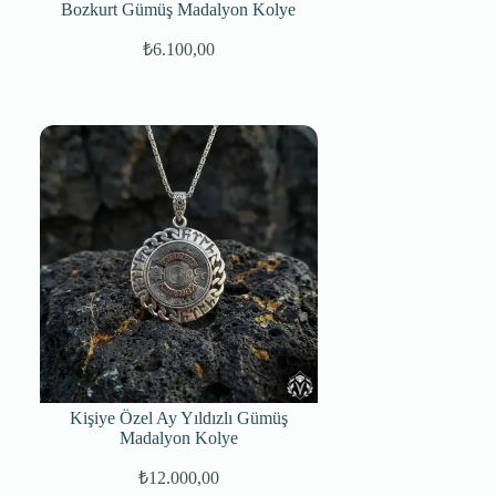
Bozkurt Gümüş Madalyon Kolye
₺
6.100,00
Kişiye Özel Ay Yıldızlı Gümüş
Madalyon Kolye
₺
12.000,00
Orijinal
Şu