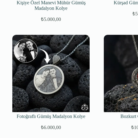
Kişiye Özel Manevi Mühür Gümüş
Kürşad Güm
Madalyon Kolye
₺
5
₺
5.000,00
Orijinal
Şu
fiyat:
andaki
fiyat:
₺5.750,00.
₺5.000,00.
Fotoğraflı Gümüş Madalyon Kolye
Bozkurt
₺
6.000,00
₺
1