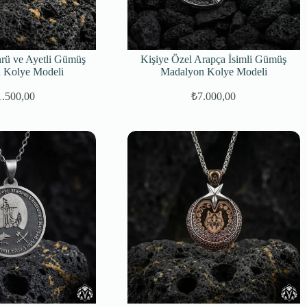
rü ve Ayetli Gümüş
Kişiye Özel Arapça İsimli Gümüş
 Kolye Modeli
Madalyon Kolye Modeli
1.500,00
₺
7.000,00
Orijinal
Şu
Orijinal
Şu
fiyat:
andaki
fiyat:
andaki
fiyat:
fiyat:
₺14.500,00.
₺9.000,00.
₺11.500,00.
₺7.000,00.