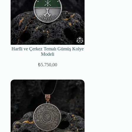
Harfli ve Çerkez Temalı Gümüş Kolye
Modeli
₺
5.750,00
Orijinal
Şu
fiyat:
andaki
fiyat:
₺7.750,00.
₺5.750,00.