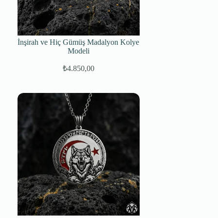
İnşirah ve Hiç Gümüş Madalyon Kolye
Modeli
₺
4.850,00
Orijinal
Şu
fiyat:
andaki
fiyat:
₺7.250,00.
₺4.850,00.