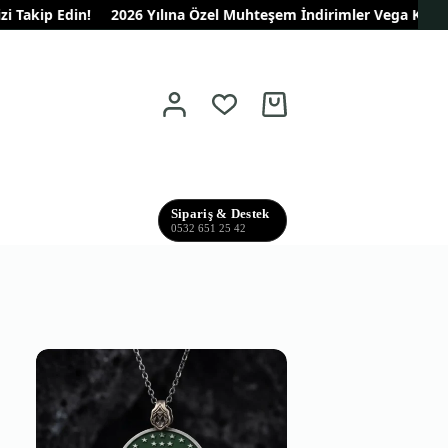
akip Edin!
2026 Yılına Özel Muhteşem İndirimler Vega Kuyumculuk
Shopping
cart
Sipariş & Destek
0532 651 25 42