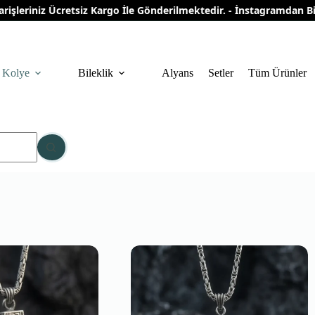
eriniz Ücretsiz Kargo İle Gönderilmektedir. - İnstagramdan Bizi T
Kolye
Bileklik
Alyans
Setler
Tüm Ürünler