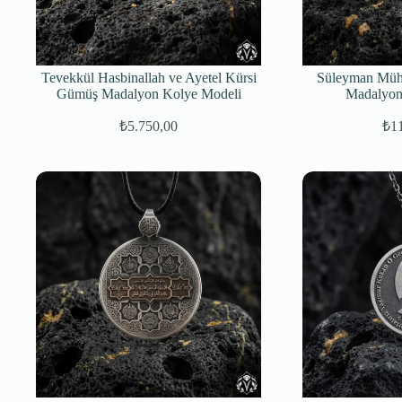
Tevekkül Hasbinallah ve Ayetel Kürsi
Süleyman Müh
Gümüş Madalyon Kolye Modeli
Madalyon
₺
5.750,00
₺
1
Orijinal
Şu
fiyat:
andaki
fiyat:
₺7.500,00.
₺5.750,00.