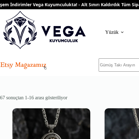
Skip
İndirimler Vega Kuyumculukta! - Alt Sınırı Kaldırdık Tüm Siparişl
to
content
Yüzük
No
results
En
67 sonuçtan 1-16 arası gösteriliyor
yeniye
göre
sıralandı