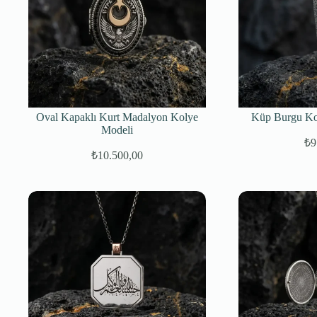
Oval Kapaklı Kurt Madalyon Kolye
Küp Burgu Ko
Modeli
₺
9
₺
10.500,00
Orijinal
Şu
fiyat:
andaki
fiyat:
₺11.500,00.
₺10.500,00.