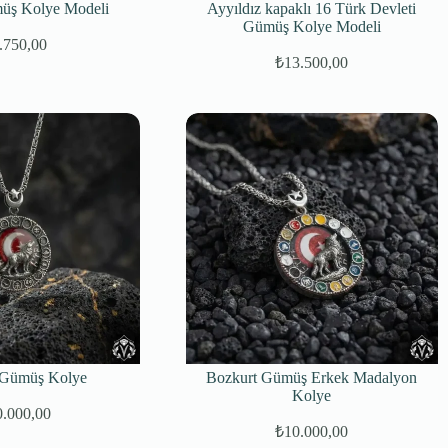
üş Kolye Modeli
Ayyıldız kapaklı 16 Türk Devleti
Gümüş Kolye Modeli
.750,00
Orijinal
Şu
₺
13.500,00
fiyat:
andaki
Orijinal
Şu
fiyat:
fiyat:
andaki
₺7.450,00.
fiyat:
₺5.750,00.
₺15.000,00.
₺13.500,00.
 Gümüş Kolye
Bozkurt Gümüş Erkek Madalyon
Kolye
0.000,00
₺
10.000,00
Orijinal
Şu