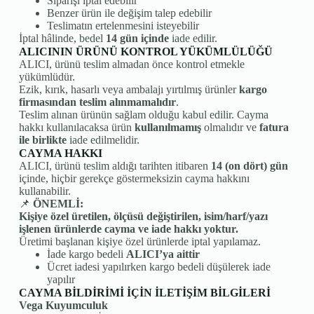
Siparişi iptal edebilir
Benzer ürün ile değişim talep edebilir
Teslimatın ertelenmesini isteyebilir
İptal hâlinde, bedel
14 gün içinde
iade edilir.
ALICININ ÜRÜNÜ KONTROL YÜKÜMLÜLÜĞÜ
ALICI, ürünü teslim almadan önce kontrol etmekle
yükümlüdür.
Ezik, kırık, hasarlı veya ambalajı yırtılmış ürünler
kargo
firmasından teslim alınmamalıdır
.
Teslim alınan ürünün sağlam olduğu kabul edilir. Cayma
hakkı kullanılacaksa ürün
kullanılmamış
olmalıdır ve
fatura
ile birlikte
iade edilmelidir.
CAYMA HAKKI
ALICI, ürünü teslim aldığı tarihten itibaren
14 (on dört) gün
içinde, hiçbir gerekçe göstermeksizin cayma hakkını
kullanabilir.
📌
ÖNEMLİ:
Kişiye özel üretilen, ölçüsü değiştirilen, isim/harf/yazı
işlenen ürünlerde cayma ve iade hakkı yoktur.
Üretimi başlanan kişiye özel ürünlerde iptal yapılamaz.
İade kargo bedeli
ALICI’ya aittir
Ücret iadesi yapılırken kargo bedeli düşülerek iade
yapılır
CAYMA BİLDİRİMİ İÇİN İLETİŞİM BİLGİLERİ
Vega Kuyumculuk