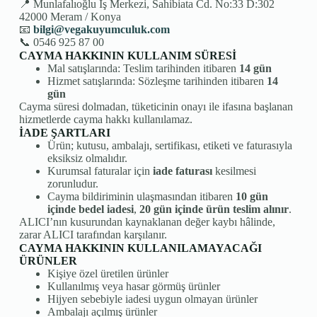
📍 Munlafalıoğlu İş Merkezi, Sahibiata Cd. No:33 D:302
42000 Meram / Konya
📧
bilgi@vegakuyumculuk.com
📞 0546 925 87 00
CAYMA HAKKININ KULLANIM SÜRESİ
Mal satışlarında: Teslim tarihinden itibaren
14 gün
Hizmet satışlarında: Sözleşme tarihinden itibaren
14
gün
Cayma süresi dolmadan, tüketicinin onayı ile ifasına başlanan
hizmetlerde cayma hakkı kullanılamaz.
İADE ŞARTLARI
Ürün; kutusu, ambalajı, sertifikası, etiketi ve faturasıyla
eksiksiz olmalıdır.
Kurumsal faturalar için
iade faturası
kesilmesi
zorunludur.
Cayma bildiriminin ulaşmasından itibaren
10 gün
içinde bedel iadesi
,
20 gün içinde ürün teslim alınır
.
ALICI’nın kusurundan kaynaklanan değer kaybı hâlinde,
zarar ALICI tarafından karşılanır.
CAYMA HAKKININ KULLANILAMAYACAĞI
ÜRÜNLER
Kişiye özel üretilen ürünler
Kullanılmış veya hasar görmüş ürünler
Hijyen sebebiyle iadesi uygun olmayan ürünler
Ambalajı açılmış ürünler