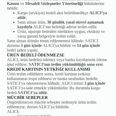
Kanun
ve
Mesafeli Sözleşmeler Yönetmeliği
hükümlerine
tabidir.
Kargo (sevkiyat) bedeli aksi belirtilmedikçe
ALICI’ya
aittir
.
Satın alınan ürün,
30 günlük yasal süreyi aşmamak
kaydıyla
ALICI’nın belirttiği adrese teslim edilir.
Ürün, siparişte belirtilen niteliklere uygun, eksiksiz ve
varsa garanti belgesiyle teslim edilir.
Satın alınan ürünün temin edilememesi hâlinde, SATICI
durumu
3 gün içinde
ALICI’ya bildirir ve
14 gün içinde
bedel iadesi yapılır.
ÜRÜN BEDELİ ÖDENMEZSE
ALICI, ürün bedelini ödemez veya banka kayıtlarında ödeme
iptal edilirse,
SATICI’nın teslim yükümlülüğü sona erer
.
KREDİ KARTININ YETKİSİZ KULLANIMI
Ürün teslim edildikten sonra, kredi kartının yetkisiz
kullanımının tespit edilmesi ve banka tarafından bedelin
SATICI’ya ödenmemesi hâlinde, ALICI ürünü
3 gün içinde
SATICI’ya iade etmekle yükümlüdür. Bu durumda kargo
bedeli
SATICI’ya aittir
.
MÜCBİR SEBEPLER
Öngörülemeyen mücbir sebepler nedeniyle ürün teslim
edilemezse, durum ALICI’ya bildirilir.
ALICI;