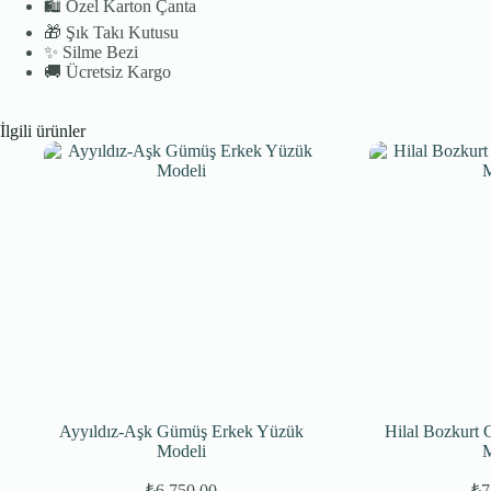
🛍️
Özel Karton Çanta
🎁
Şık Takı Kutusu
✨
Silme Bezi
🚚
Ücretsiz Kargo
İlgili ürünler
Ayyıldız-Aşk Gümüş Erkek Yüzük
Hilal Bozkurt
Modeli
M
₺
6.750,00
₺
7