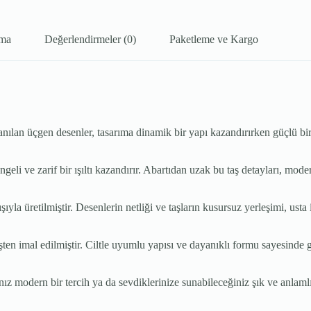
ama
Değerlendirmeler (0)
Paketleme ve Kargo
nılan üçgen desenler, tasarıma dinamik bir yapı kazandırırken güçlü bir 
geli ve zarif bir ışıltı kazandırır. Abartıdan uzak bu taş detayları, mod
a üretilmiştir. Desenlerin netliği ve taşların kusursuz yerleşimi, usta iş
mal edilmiştir. Ciltle uyumlu yapısı ve dayanıklı formu sayesinde güven
ern bir tercih ya da sevdiklerinize sunabileceğiniz şık ve anlamlı bir 