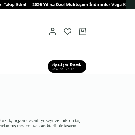
akip Edin!
2026 Yılına Özel Muhteşem İndirimler Vega Kuyumculuk
Shopping
cart
Sipariş & Destek
0532 651 25 42
üzük; üçgen desenli yüzeyi ve mikron taş
azırlanmış modern ve karakterli bir tasarım