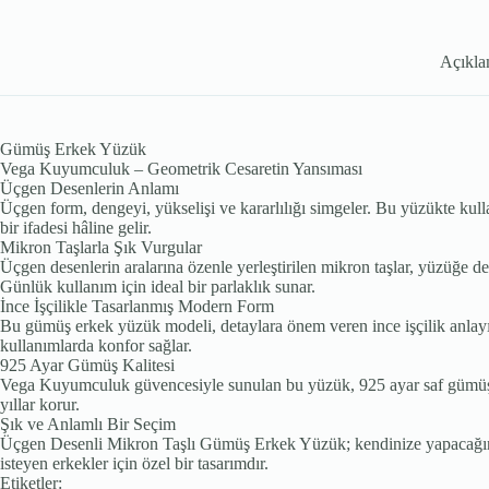
Açıkl
Gümüş Erkek Yüzük
Vega Kuyumculuk – Geometrik Cesaretin Yansıması
Üçgen Desenlerin Anlamı
Üçgen form, dengeyi, yükselişi ve kararlılığı simgeler. Bu yüzükte kulla
bir ifadesi hâline gelir.
Mikron Taşlarla Şık Vurgular
Üçgen desenlerin aralarına özenle yerleştirilen mikron taşlar, yüzüğe den
Günlük kullanım için ideal bir parlaklık sunar.
İnce İşçilikle Tasarlanmış Modern Form
Bu gümüş erkek yüzük modeli, detaylara önem veren ince işçilik anlayışıyl
kullanımlarda konfor sağlar.
925 Ayar Gümüş Kalitesi
Vega Kuyumculuk güvencesiyle sunulan bu yüzük, 925 ayar saf gümüşten i
yıllar korur.
Şık ve Anlamlı Bir Seçim
Üçgen Desenli Mikron Taşlı Gümüş Erkek Yüzük; kendinize yapacağınız mod
isteyen erkekler için özel bir tasarımdır.
Etiketler: