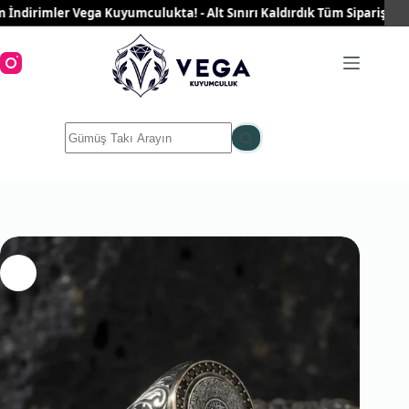
Skip
irimler Vega Kuyumculukta! - Alt Sınırı Kaldırdık Tüm Siparişleriniz 
to
content
No
results