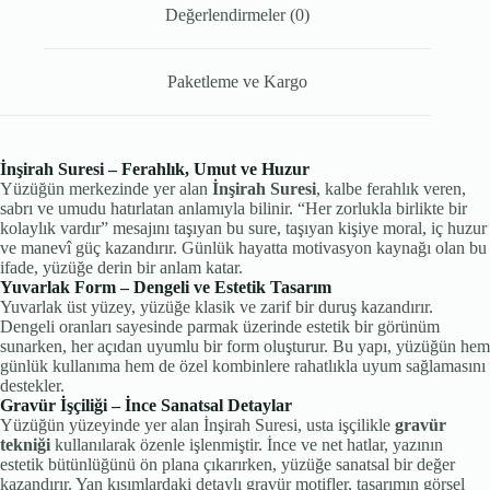
Değerlendirmeler (0)
Paketleme ve Kargo
İnşirah Suresi – Ferahlık, Umut ve Huzur
Yüzüğün merkezinde yer alan
İnşirah Suresi
, kalbe ferahlık veren,
sabrı ve umudu hatırlatan anlamıyla bilinir. “Her zorlukla birlikte bir
kolaylık vardır” mesajını taşıyan bu sure, taşıyan kişiye moral, iç huzur
ve manevî güç kazandırır. Günlük hayatta motivasyon kaynağı olan bu
ifade, yüzüğe derin bir anlam katar.
Yuvarlak Form – Dengeli ve Estetik Tasarım
Yuvarlak üst yüzey, yüzüğe klasik ve zarif bir duruş kazandırır.
Dengeli oranları sayesinde parmak üzerinde estetik bir görünüm
sunarken, her açıdan uyumlu bir form oluşturur. Bu yapı, yüzüğün hem
günlük kullanıma hem de özel kombinlere rahatlıkla uyum sağlamasını
destekler.
Gravür İşçiliği – İnce Sanatsal Detaylar
Yüzüğün yüzeyinde yer alan İnşirah Suresi, usta işçilikle
gravür
tekniği
kullanılarak özenle işlenmiştir. İnce ve net hatlar, yazının
estetik bütünlüğünü ön plana çıkarırken, yüzüğe sanatsal bir değer
kazandırır. Yan kısımlardaki detaylı gravür motifler, tasarımın görsel