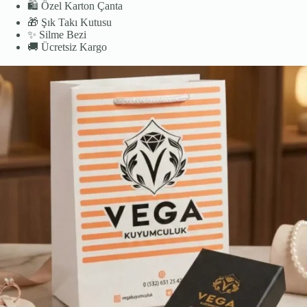
🛍️
Özel Karton Çanta
🎁
Şık Takı Kutusu
✨
Silme Bezi
🚚
Ücretsiz Kargo