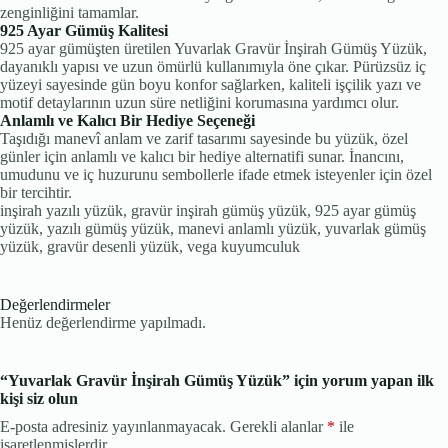
zenginliğini tamamlar.
925 Ayar Gümüş Kalitesi
925 ayar gümüşten üretilen Yuvarlak Gravür İnşirah Gümüş Yüzük,
dayanıklı yapısı ve uzun ömürlü kullanımıyla öne çıkar. Pürüzsüz iç
yüzeyi sayesinde gün boyu konfor sağlarken, kaliteli işçilik yazı ve
motif detaylarının uzun süre netliğini korumasına yardımcı olur.
Anlamlı ve Kalıcı Bir Hediye Seçeneği
Taşıdığı manevî anlam ve zarif tasarımı sayesinde bu yüzük, özel
günler için anlamlı ve kalıcı bir hediye alternatifi sunar. İnancını,
umudunu ve iç huzurunu sembollerle ifade etmek isteyenler için özel
bir tercihtir.
inşirah yazılı yüzük, gravür inşirah gümüş yüzük, 925 ayar gümüş
yüzük, yazılı gümüş yüzük, manevi anlamlı yüzük, yuvarlak gümüş
yüzük, gravür desenli yüzük, vega kuyumculuk
Değerlendirmeler
Henüz değerlendirme yapılmadı.
“Yuvarlak Gravür İnşirah Gümüş Yüzük” için yorum yapan ilk
kişi siz olun
E-posta adresiniz yayınlanmayacak.
Gerekli alanlar
*
ile
işaretlenmişlerdir