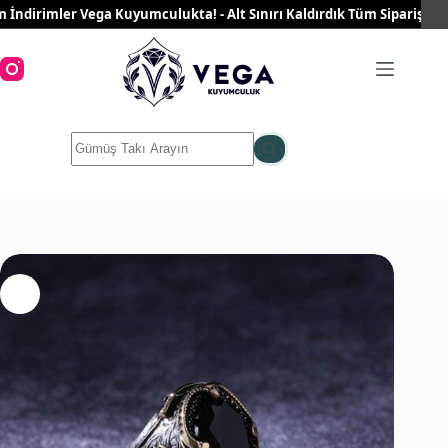
Skip
dirimler Vega Kuyumculukta! - Alt Sınırı Kaldırdık Tüm Siparişleriniz 
to
content
No
results