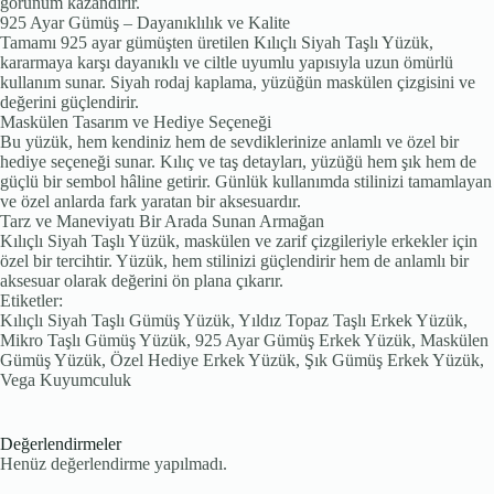
görünüm kazandırır.
925 Ayar Gümüş – Dayanıklılık ve Kalite
Tamamı 925 ayar gümüşten üretilen Kılıçlı Siyah Taşlı Yüzük,
kararmaya karşı dayanıklı ve ciltle uyumlu yapısıyla uzun ömürlü
kullanım sunar. Siyah rodaj kaplama, yüzüğün maskülen çizgisini ve
değerini güçlendirir.
Maskülen Tasarım ve Hediye Seçeneği
Bu yüzük, hem kendiniz hem de sevdiklerinize anlamlı ve özel bir
hediye seçeneği sunar. Kılıç ve taş detayları, yüzüğü hem şık hem de
güçlü bir sembol hâline getirir. Günlük kullanımda stilinizi tamamlayan
ve özel anlarda fark yaratan bir aksesuardır.
Tarz ve Maneviyatı Bir Arada Sunan Armağan
Kılıçlı Siyah Taşlı Yüzük, maskülen ve zarif çizgileriyle erkekler için
özel bir tercihtir. Yüzük, hem stilinizi güçlendirir hem de anlamlı bir
aksesuar olarak değerini ön plana çıkarır.
Etiketler:
Kılıçlı Siyah Taşlı Gümüş Yüzük, Yıldız Topaz Taşlı Erkek Yüzük,
Mikro Taşlı Gümüş Yüzük, 925 Ayar Gümüş Erkek Yüzük, Maskülen
Gümüş Yüzük, Özel Hediye Erkek Yüzük, Şık Gümüş Erkek Yüzük,
Vega Kuyumculuk
Değerlendirmeler
Henüz değerlendirme yapılmadı.