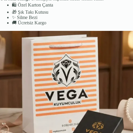
🛍️
Özel Karton Çanta
🎁
Şık Takı Kutusu
✨
Silme Bezi
🚚
Ücretsiz Kargo