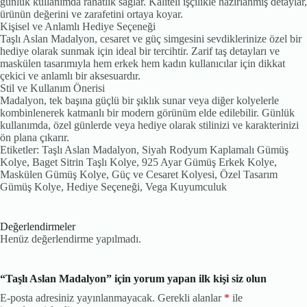
günlük kullanımda rahatlık sağlar. Kaliteli işçilikle hazırlanmış detaylar,
ürünün değerini ve zarafetini ortaya koyar.
Kişisel ve Anlamlı Hediye Seçeneği
Taşlı Aslan Madalyon, cesaret ve güç simgesini sevdiklerinize özel bir
hediye olarak sunmak için ideal bir tercihtir. Zarif taş detayları ve
maskülen tasarımıyla hem erkek hem kadın kullanıcılar için dikkat
çekici ve anlamlı bir aksesuardır.
Stil ve Kullanım Önerisi
Madalyon, tek başına güçlü bir şıklık sunar veya diğer kolyelerle
kombinlenerek katmanlı bir modern görünüm elde edilebilir. Günlük
kullanımda, özel günlerde veya hediye olarak stilinizi ve karakterinizi
ön plana çıkarır.
Etiketler: Taşlı Aslan Madalyon, Siyah Rodyum Kaplamalı Gümüş
Kolye, Baget Sitrin Taşlı Kolye, 925 Ayar Gümüş Erkek Kolye,
Maskülen Gümüş Kolye, Güç ve Cesaret Kolyesi, Özel Tasarım
Gümüş Kolye, Hediye Seçeneği, Vega Kuyumculuk
Değerlendirmeler
Henüz değerlendirme yapılmadı.
“Taşlı Aslan Madalyon” için yorum yapan ilk kişi siz olun
E-posta adresiniz yayınlanmayacak.
Gerekli alanlar
*
ile