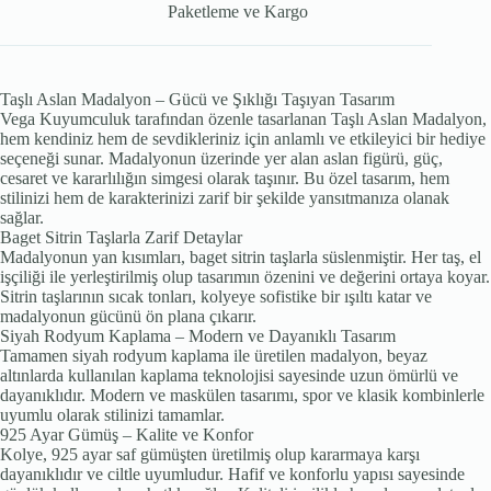
Paketleme ve Kargo
Taşlı Aslan Madalyon – Gücü ve Şıklığı Taşıyan Tasarım
Vega Kuyumculuk tarafından özenle tasarlanan Taşlı Aslan Madalyon,
hem kendiniz hem de sevdikleriniz için anlamlı ve etkileyici bir hediye
seçeneği sunar. Madalyonun üzerinde yer alan aslan figürü, güç,
cesaret ve kararlılığın simgesi olarak taşınır. Bu özel tasarım, hem
stilinizi hem de karakterinizi zarif bir şekilde yansıtmanıza olanak
sağlar.
Baget Sitrin Taşlarla Zarif Detaylar
Madalyonun yan kısımları, baget sitrin taşlarla süslenmiştir. Her taş, el
işçiliği ile yerleştirilmiş olup tasarımın özenini ve değerini ortaya koyar.
Sitrin taşlarının sıcak tonları, kolyeye sofistike bir ışıltı katar ve
madalyonun gücünü ön plana çıkarır.
Siyah Rodyum Kaplama – Modern ve Dayanıklı Tasarım
Tamamen siyah rodyum kaplama ile üretilen madalyon, beyaz
altınlarda kullanılan kaplama teknolojisi sayesinde uzun ömürlü ve
dayanıklıdır. Modern ve maskülen tasarımı, spor ve klasik kombinlerle
uyumlu olarak stilinizi tamamlar.
925 Ayar Gümüş – Kalite ve Konfor
Kolye, 925 ayar saf gümüşten üretilmiş olup kararmaya karşı
dayanıklıdır ve ciltle uyumludur. Hafif ve konforlu yapısı sayesinde