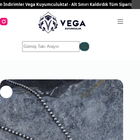
Skip
dirimler Vega Kuyumculukta! - Alt Sınırı Kaldırdık Tüm Siparişleriniz
to
content
No
results