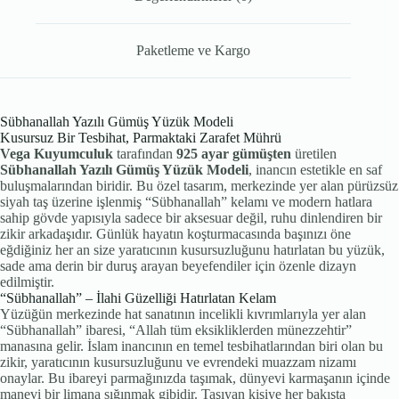
Paketleme ve Kargo
Sübhanallah Yazılı Gümüş Yüzük Modeli
Kusursuz Bir Tesbihat, Parmaktaki Zarafet Mührü
Vega Kuyumculuk
tarafından
925 ayar gümüşten
üretilen
Sübhanallah Yazılı Gümüş Yüzük Modeli
, inancın estetikle en saf
buluşmalarından biridir. Bu özel tasarım, merkezinde yer alan pürüzsüz
siyah taş üzerine işlenmiş “Sübhanallah” kelamı ve modern hatlara
sahip gövde yapısıyla sadece bir aksesuar değil, ruhu dinlendiren bir
zikir arkadaşıdır. Günlük hayatın koşturmacasında başınızı öne
eğdiğiniz her an size yaratıcının kusursuzluğunu hatırlatan bu yüzük,
sade ama derin bir duruş arayan beyefendiler için özenle dizayn
edilmiştir.
“Sübhanallah” – İlahi Güzelliği Hatırlatan Kelam
Yüzüğün merkezinde hat sanatının incelikli kıvrımlarıyla yer alan
“Sübhanallah” ibaresi, “Allah tüm eksikliklerden münezzehtir”
manasına gelir. İslam inancının en temel tesbihatlarından biri olan bu
zikir, yaratıcının kusursuzluğunu ve evrendeki muazzam nizamı
onaylar. Bu ibareyi parmağınızda taşımak, dünyevi karmaşanın içinde
manevi bir limana sığınmak gibidir. Taşıyan kişiye her bakışta