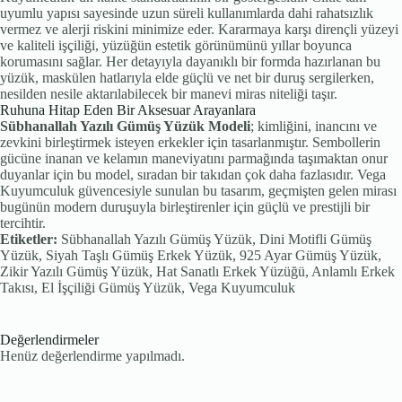
uyumlu yapısı sayesinde uzun süreli kullanımlarda dahi rahatsızlık
vermez ve alerji riskini minimize eder. Kararmaya karşı dirençli yüzeyi
ve kaliteli işçiliği, yüzüğün estetik görünümünü yıllar boyunca
korumasını sağlar. Her detayıyla dayanıklı bir formda hazırlanan bu
yüzük, maskülen hatlarıyla elde güçlü ve net bir duruş sergilerken,
nesilden nesile aktarılabilecek bir manevi miras niteliği taşır.
Ruhuna Hitap Eden Bir Aksesuar Arayanlara
Sübhanallah Yazılı Gümüş Yüzük Modeli
; kimliğini, inancını ve
zevkini birleştirmek isteyen erkekler için tasarlanmıştır. Sembollerin
gücüne inanan ve kelamın maneviyatını parmağında taşımaktan onur
duyanlar için bu model, sıradan bir takıdan çok daha fazlasıdır. Vega
Kuyumculuk güvencesiyle sunulan bu tasarım, geçmişten gelen mirası
bugünün modern duruşuyla birleştirenler için güçlü ve prestijli bir
tercihtir.
Etiketler:
Sübhanallah Yazılı Gümüş Yüzük, Dini Motifli Gümüş
Yüzük, Siyah Taşlı Gümüş Erkek Yüzük, 925 Ayar Gümüş Yüzük,
Zikir Yazılı Gümüş Yüzük, Hat Sanatlı Erkek Yüzüğü, Anlamlı Erkek
Takısı, El İşçiliği Gümüş Yüzük, Vega Kuyumculuk
Değerlendirmeler
Henüz değerlendirme yapılmadı.