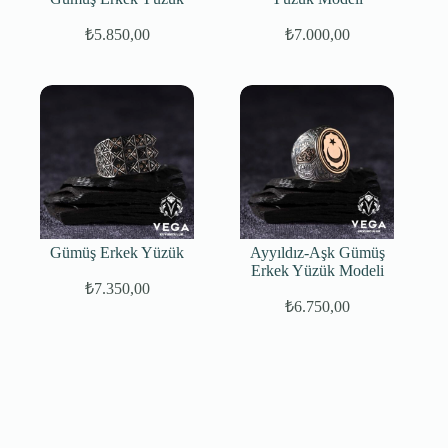
₺
5.850,00
₺
7.000,00
Orijinal
Şu
fiyat:
andaki
fiyat:
₺6.250,00.
₺5.850,00.
Gümüş Erkek Yüzük
Ayyıldız-Aşk Gümüş
Erkek Yüzük Modeli
₺
7.350,00
₺
6.750,00