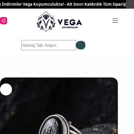
Skip
irimler Vega Kuyumculukta! - Alt Sınırı Kaldırdık Tüm Siparişleriniz 
to
content
No
results