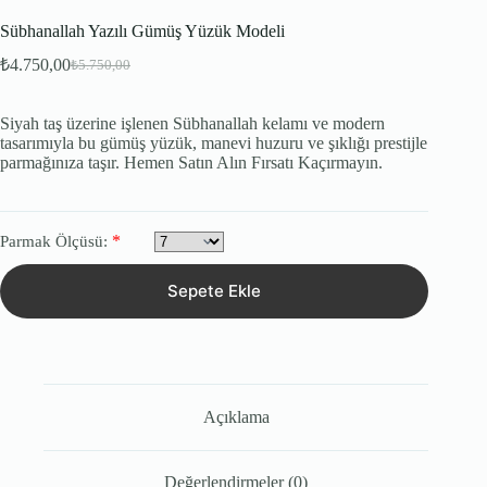
Sübhanallah Yazılı Gümüş Yüzük Modeli
₺
4.750,00
₺
5.750,00
Orijinal
Şu
fiyat:
andaki
fiyat:
₺5.750,00.
Siyah taş üzerine işlenen Sübhanallah kelamı ve modern
₺4.750,00.
tasarımıyla bu gümüş yüzük, manevi huzuru ve şıklığı prestijle
parmağınıza taşır. Hemen Satın Alın Fırsatı Kaçırmayın.
*
Parmak Ölçüsü:
Sepete Ekle
Açıklama
Değerlendirmeler (0)