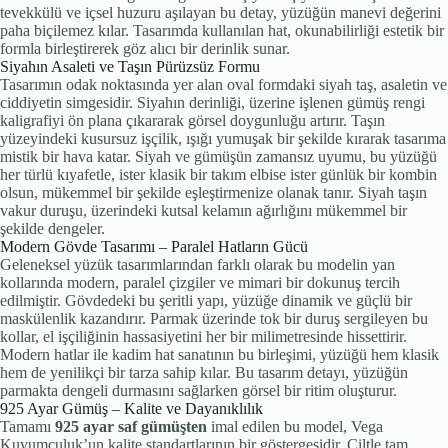
tevekkülü ve içsel huzuru aşılayan bu detay, yüzüğün manevi değerini
paha biçilemez kılar. Tasarımda kullanılan hat, okunabilirliği estetik bir
formla birleştirerek göz alıcı bir derinlik sunar.
Siyahın Asaleti ve Taşın Pürüzsüz Formu
Tasarımın odak noktasında yer alan oval formdaki siyah taş, asaletin ve
ciddiyetin simgesidir. Siyahın derinliği, üzerine işlenen gümüş rengi
kaligrafiyi ön plana çıkararak görsel doygunluğu artırır. Taşın
yüzeyindeki kusursuz işçilik, ışığı yumuşak bir şekilde kırarak tasarıma
mistik bir hava katar. Siyah ve gümüşün zamansız uyumu, bu yüzüğü
her türlü kıyafetle, ister klasik bir takım elbise ister günlük bir kombin
olsun, mükemmel bir şekilde eşleştirmenize olanak tanır. Siyah taşın
vakur duruşu, üzerindeki kutsal kelamın ağırlığını mükemmel bir
şekilde dengeler.
Modern Gövde Tasarımı – Paralel Hatların Gücü
Geleneksel yüzük tasarımlarından farklı olarak bu modelin yan
kollarında modern, paralel çizgiler ve mimari bir dokunuş tercih
edilmiştir. Gövdedeki bu şeritli yapı, yüzüğe dinamik ve güçlü bir
maskülenlik kazandırır. Parmak üzerinde tok bir duruş sergileyen bu
kollar, el işçiliğinin hassasiyetini her bir milimetresinde hissettirir.
Modern hatlar ile kadim hat sanatının bu birleşimi, yüzüğü hem klasik
hem de yenilikçi bir tarza sahip kılar. Bu tasarım detayı, yüzüğün
parmakta dengeli durmasını sağlarken görsel bir ritim oluşturur.
925 Ayar Gümüş – Kalite ve Dayanıklılık
Tamamı
925 ayar saf gümüşten
imal edilen bu model, Vega
Kuyumculuk’un kalite standartlarının bir göstergesidir. Ciltle tam