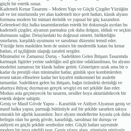
güçlü bir estetik sunar.
Kademeli Kenar Tasarımı – Modern Yapı ve Güçlü Çizgiler Yüzüğün
alt ve üst sınırlarında yer alan kademeli ince şerit hatları, klasik alyans
formuna modern bir mimari derinlik ve yapısal bir güç kazandırır.
Geleneksel düz halka tasarımlarından estetik bir dokunuşla ayrılan bu
kademeli çizgiler, alyansın parmakta çok daha dolgun, iddialı ve seçkin
durmasını sağlar. Detaylardaki bu doğrusal simetri, birlikteliğin
sınırlarını, karşılıklı uyumunu ve sarsılmaz düzenini temsil eder.
Yüzüğe hem maskülen hem de unisex bir modernlik katan bu kenar
hatları, el işçiliğinin ulaştığı zarafeti sergiler.
Minimalist ve Zamansız Duruş – Sadelikten Gelen İhtişam Tasarımda
karmaşık figürler yerine sadeliğin asil gücüne odaklanılması, bu alyans
modelini zamansız bir klasik haline getirir. Gösterişten uzak ama bir o
kadar da prestijli olan minimalist hatlar, günlük spor kombinlerden
resmi takım elbiselere kadar her kıyafeti mükemmel bir asaletle
tamamlar. Sadelikten gelen bu ihtişam, bağın özündeki derinliği ve
abartıya ihtiyaç duymayan gerçek sevgiyi en net şekilde ilan eder.
Modası asla geçmeyecek bu tasarım, nesiller boyu aktarılabilecek bir
estetik değere sahiptir.
Geniş ve Masif Gövde Yapısı – Kararlılık ve Aidiyet Alyansın geniş ve
masif halka yapısı, parmağı bütünüyle asil bir şekilde sararken takıya
oturaklı bir ağırlık kazandırır. İnce alyans modellerine kıyasla çok daha
belirgin olan bu geniş gövde, kararlılığı, sarsılmaz bir duruşu ve
aidiyeti en güçlü şekilde sembolize eder. Güçlü hatları sayesinde
modern bir imza niteliği taşır. Geniş yüzey alanı, gümüşün pürüzsüz