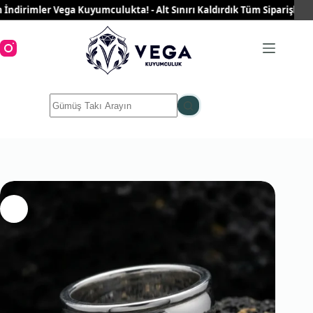
Skip
irimler Vega Kuyumculukta! - Alt Sınırı Kaldırdık Tüm Siparişleriniz 
to
content
No
results