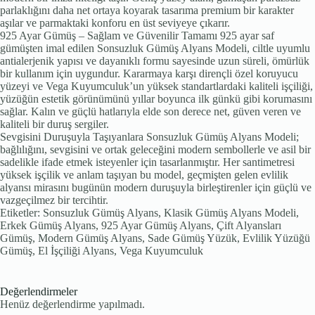
parlaklığını daha net ortaya koyarak tasarıma premium bir karakter
aşılar ve parmaktaki konforu en üst seviyeye çıkarır.
925 Ayar Gümüş – Sağlam ve Güvenilir Tamamı 925 ayar saf
gümüşten imal edilen Sonsuzluk Gümüş Alyans Modeli, ciltle uyumlu
antialerjenik yapısı ve dayanıklı formu sayesinde uzun süreli, ömürlük
bir kullanım için uygundur. Kararmaya karşı dirençli özel koruyucu
yüzeyi ve Vega Kuyumculuk’un yüksek standartlardaki kaliteli işçiliği,
yüzüğün estetik görünümünü yıllar boyunca ilk günkü gibi korumasını
sağlar. Kalın ve güçlü hatlarıyla elde son derece net, güven veren ve
kaliteli bir duruş sergiler.
Sevgisini Duruşuyla Taşıyanlara Sonsuzluk Gümüş Alyans Modeli;
bağlılığını, sevgisini ve ortak geleceğini modern sembollerle ve asil bir
sadelikle ifade etmek isteyenler için tasarlanmıştır. Her santimetresi
yüksek işçilik ve anlam taşıyan bu model, geçmişten gelen evlilik
alyansı mirasını bugünün modern duruşuyla birleştirenler için güçlü ve
vazgeçilmez bir tercihtir.
Etiketler: Sonsuzluk Gümüş Alyans, Klasik Gümüş Alyans Modeli,
Erkek Gümüş Alyans, 925 Ayar Gümüş Alyans, Çift Alyansları
Gümüş, Modern Gümüş Alyans, Sade Gümüş Yüzük, Evlilik Yüzüğü
Gümüş, El İşçiliği Alyans, Vega Kuyumculuk
Değerlendirmeler
Henüz değerlendirme yapılmadı.