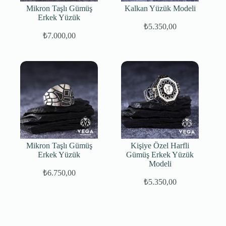
Mikron Taşlı Gümüş
Kalkan Yüzük Modeli
Erkek Yüzük
₺
5.350,00
₺
7.000,00
Orijinal
Şu
fiyat:
andaki
fiyat:
₺75.000,00.
₺7.000,00.
Mikron Taşlı Gümüş
Kişiye Özel Harfli
Erkek Yüzük
Gümüş Erkek Yüzük
Modeli
₺
6.750,00
₺
5.350,00