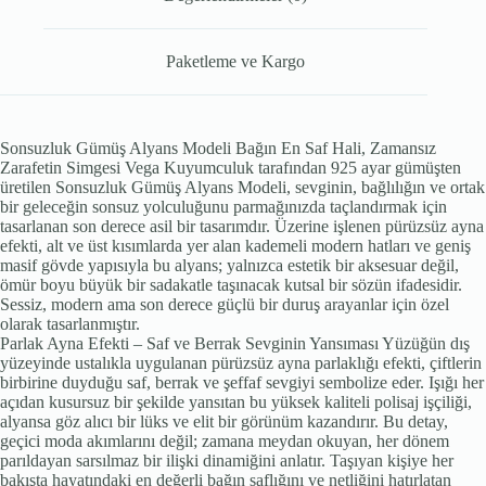
Paketleme ve Kargo
Sonsuzluk Gümüş Alyans Modeli Bağın En Saf Hali, Zamansız
Zarafetin Simgesi Vega Kuyumculuk tarafından 925 ayar gümüşten
üretilen Sonsuzluk Gümüş Alyans Modeli, sevginin, bağlılığın ve ortak
bir geleceğin sonsuz yolculuğunu parmağınızda taçlandırmak için
tasarlanan son derece asil bir tasarımdır. Üzerine işlenen pürüzsüz ayna
efekti, alt ve üst kısımlarda yer alan kademeli modern hatları ve geniş
masif gövde yapısıyla bu alyans; yalnızca estetik bir aksesuar değil,
ömür boyu büyük bir sadakatle taşınacak kutsal bir sözün ifadesidir.
Sessiz, modern ama son derece güçlü bir duruş arayanlar için özel
olarak tasarlanmıştır.
Parlak Ayna Efekti – Saf ve Berrak Sevginin Yansıması Yüzüğün dış
yüzeyinde ustalıkla uygulanan pürüzsüz ayna parlaklığı efekti, çiftlerin
birbirine duyduğu saf, berrak ve şeffaf sevgiyi sembolize eder. Işığı her
açıdan kusursuz bir şekilde yansıtan bu yüksek kaliteli polisaj işçiliği,
alyansa göz alıcı bir lüks ve elit bir görünüm kazandırır. Bu detay,
geçici moda akımlarını değil; zamana meydan okuyan, her dönem
parıldayan sarsılmaz bir ilişki dinamiğini anlatır. Taşıyan kişiye her
bakışta hayatındaki en değerli bağın saflığını ve netliğini hatırlatan