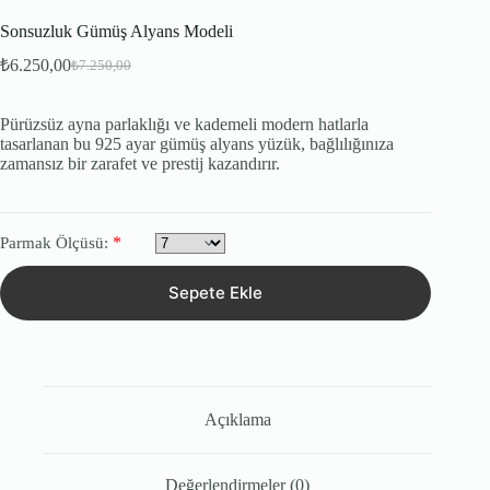
Sonsuzluk Gümüş Alyans Modeli
₺
6.250,00
₺
7.250,00
Orijinal
Şu
fiyat:
andaki
fiyat:
₺7.250,00.
Pürüzsüz ayna parlaklığı ve kademeli modern hatlarla
₺6.250,00.
tasarlanan bu 925 ayar gümüş alyans yüzük, bağlılığınıza
zamansız bir zarafet ve prestij kazandırır.
*
Parmak Ölçüsü:
Sepete Ekle
Açıklama
Değerlendirmeler (0)