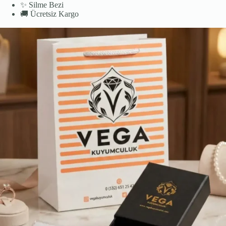
✨
Silme Bezi
🚚
Ücretsiz Kargo