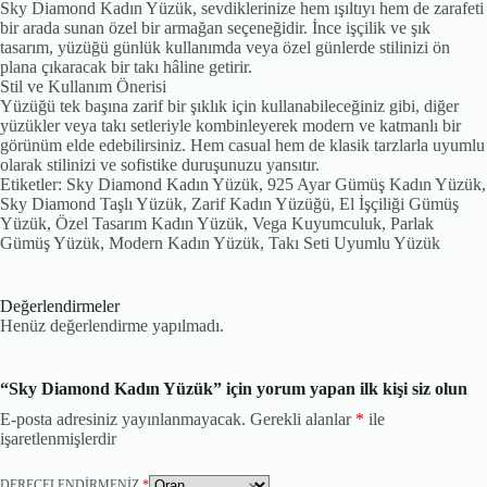
Sky Diamond Kadın Yüzük, sevdiklerinize hem ışıltıyı hem de zarafeti
bir arada sunan özel bir armağan seçeneğidir. İnce işçilik ve şık
tasarım, yüzüğü günlük kullanımda veya özel günlerde stilinizi ön
plana çıkaracak bir takı hâline getirir.
Stil ve Kullanım Önerisi
Yüzüğü tek başına zarif bir şıklık için kullanabileceğiniz gibi, diğer
yüzükler veya takı setleriyle kombinleyerek modern ve katmanlı bir
görünüm elde edebilirsiniz. Hem casual hem de klasik tarzlarla uyumlu
olarak stilinizi ve sofistike duruşunuzu yansıtır.
Etiketler: Sky Diamond Kadın Yüzük, 925 Ayar Gümüş Kadın Yüzük,
Sky Diamond Taşlı Yüzük, Zarif Kadın Yüzüğü, El İşçiliği Gümüş
Yüzük, Özel Tasarım Kadın Yüzük, Vega Kuyumculuk, Parlak
Gümüş Yüzük, Modern Kadın Yüzük, Takı Seti Uyumlu Yüzük
Değerlendirmeler
Henüz değerlendirme yapılmadı.
“Sky Diamond Kadın Yüzük” için yorum yapan ilk kişi siz olun
E-posta adresiniz yayınlanmayacak.
Gerekli alanlar
*
ile
işaretlenmişlerdir
DERECELENDIRMENIZ
*