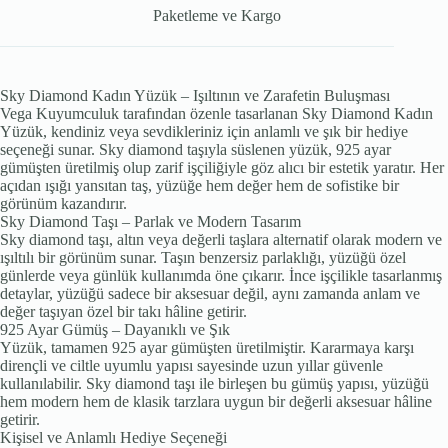
Paketleme ve Kargo
Sky Diamond Kadın Yüzük – Işıltının ve Zarafetin Buluşması
Vega Kuyumculuk tarafından özenle tasarlanan Sky Diamond Kadın
Yüzük, kendiniz veya sevdikleriniz için anlamlı ve şık bir hediye
seçeneği sunar. Sky diamond taşıyla süslenen yüzük, 925 ayar
gümüşten üretilmiş olup zarif işçiliğiyle göz alıcı bir estetik yaratır. Her
açıdan ışığı yansıtan taş, yüzüğe hem değer hem de sofistike bir
görünüm kazandırır.
Sky Diamond Taşı – Parlak ve Modern Tasarım
Sky diamond taşı, altın veya değerli taşlara alternatif olarak modern ve
ışıltılı bir görünüm sunar. Taşın benzersiz parlaklığı, yüzüğü özel
günlerde veya günlük kullanımda öne çıkarır. İnce işçilikle tasarlanmış
detaylar, yüzüğü sadece bir aksesuar değil, aynı zamanda anlam ve
değer taşıyan özel bir takı hâline getirir.
925 Ayar Gümüş – Dayanıklı ve Şık
Yüzük, tamamen 925 ayar gümüşten üretilmiştir. Kararmaya karşı
dirençli ve ciltle uyumlu yapısı sayesinde uzun yıllar güvenle
kullanılabilir. Sky diamond taşı ile birleşen bu gümüş yapısı, yüzüğü
hem modern hem de klasik tarzlara uygun bir değerli aksesuar hâline
getirir.
Kişisel ve Anlamlı Hediye Seçeneği