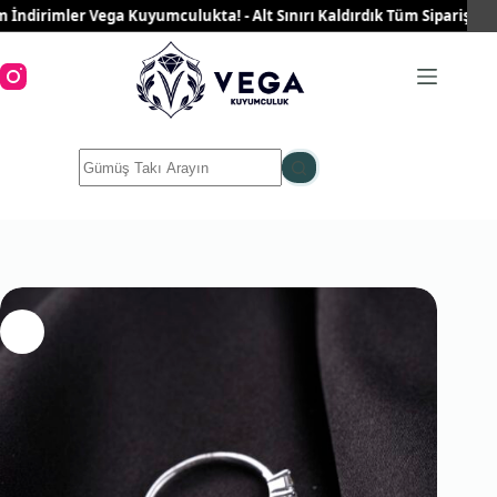
Skip
irimler Vega Kuyumculukta! - Alt Sınırı Kaldırdık Tüm Siparişleriniz 
to
content
No
results