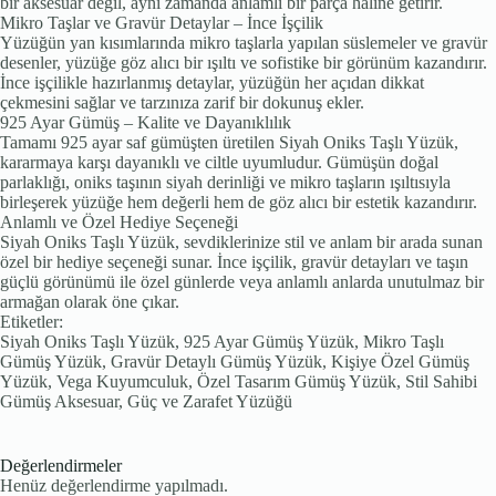
bir aksesuar değil, aynı zamanda anlamlı bir parça hâline getirir.
Mikro Taşlar ve Gravür Detaylar – İnce İşçilik
Yüzüğün yan kısımlarında mikro taşlarla yapılan süslemeler ve gravür
desenler, yüzüğe göz alıcı bir ışıltı ve sofistike bir görünüm kazandırır.
İnce işçilikle hazırlanmış detaylar, yüzüğün her açıdan dikkat
çekmesini sağlar ve tarzınıza zarif bir dokunuş ekler.
925 Ayar Gümüş – Kalite ve Dayanıklılık
Tamamı 925 ayar saf gümüşten üretilen Siyah Oniks Taşlı Yüzük,
kararmaya karşı dayanıklı ve ciltle uyumludur. Gümüşün doğal
parlaklığı, oniks taşının siyah derinliği ve mikro taşların ışıltısıyla
birleşerek yüzüğe hem değerli hem de göz alıcı bir estetik kazandırır.
Anlamlı ve Özel Hediye Seçeneği
Siyah Oniks Taşlı Yüzük, sevdiklerinize stil ve anlam bir arada sunan
özel bir hediye seçeneği sunar. İnce işçilik, gravür detayları ve taşın
güçlü görünümü ile özel günlerde veya anlamlı anlarda unutulmaz bir
armağan olarak öne çıkar.
Etiketler:
Siyah Oniks Taşlı Yüzük, 925 Ayar Gümüş Yüzük, Mikro Taşlı
Gümüş Yüzük, Gravür Detaylı Gümüş Yüzük, Kişiye Özel Gümüş
Yüzük, Vega Kuyumculuk, Özel Tasarım Gümüş Yüzük, Stil Sahibi
Gümüş Aksesuar, Güç ve Zarafet Yüzüğü
Değerlendirmeler
Henüz değerlendirme yapılmadı.