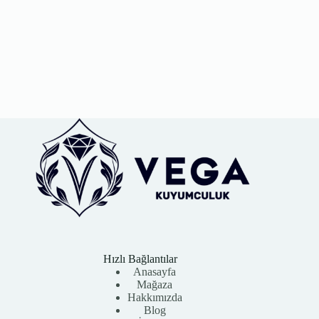
₺8.750,00.
₺5.250,00.
Hızlı Bağlantılar
Anasayfa
Mağaza
Hakkımızda
Blog