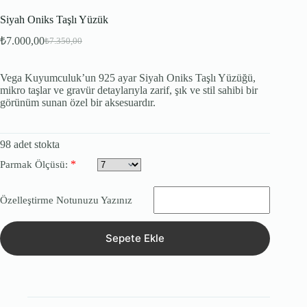
Siyah Oniks Taşlı Yüzük
₺
7.000,00
₺
7.350,00
Orijinal
Şu
fiyat:
andaki
fiyat:
₺7.350,00.
Vega Kuyumculuk’un 925 ayar Siyah Oniks Taşlı Yüzüğü,
₺7.000,00.
mikro taşlar ve gravür detaylarıyla zarif, şık ve stil sahibi bir
görünüm sunan özel bir aksesuardır.
98 adet stokta
*
Parmak Ölçüsü:
Özelleştirme Notunuzu Yazınız
Sepete Ekle