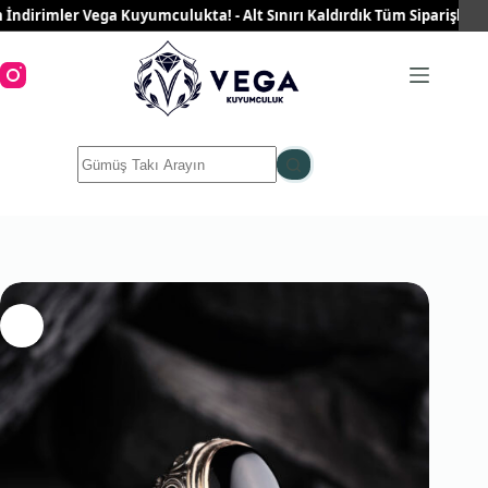
Skip
irimler Vega Kuyumculukta! - Alt Sınırı Kaldırdık Tüm Siparişleriniz 
to
content
No
results