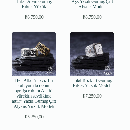
Hilal-Alem Gümüş
Aşk Yazılı Gümüş Çift
Erkek Yüzük
Alyans Modeli
₺
6.750,00
₺
8.750,00
Ben Allah’ın aciz bir
Hilal Bozkurt Gümüş
kuluyum bedenim
Erkek Yüzük Modeli
toprağa ruhum Allah’a
yüreğim sevdiğime
₺
7.250,00
Orijinal
Şu
aittir” Yazılı Gümüş Çift
fiyat:
andaki
Alyans Yüzük Modeli
fiyat:
₺8.500,00.
₺7.250,00.
₺
5.250,00
Orijinal
Şu
fiyat:
andaki
fiyat: