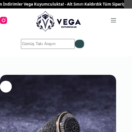
Skip
dirimler Vega Kuyumculukta! - Alt Sınırı Kaldırdık Tüm Siparişleriniz
to
content
No
results