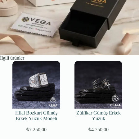
İlgili ürünler
Hilal Bozkurt Gümüş
Zülfikar Gümüş Erkek
Erkek Yüzük Modeli
Yüzük
₺
7.250,00
₺
4.750,00
Orijinal
Şu
fiyat:
andaki