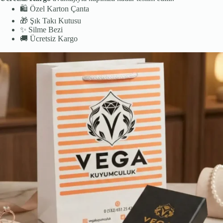
🛍️
Özel Karton Çanta
🎁
Şık Takı Kutusu
✨
Silme Bezi
🚚
Ücretsiz Kargo