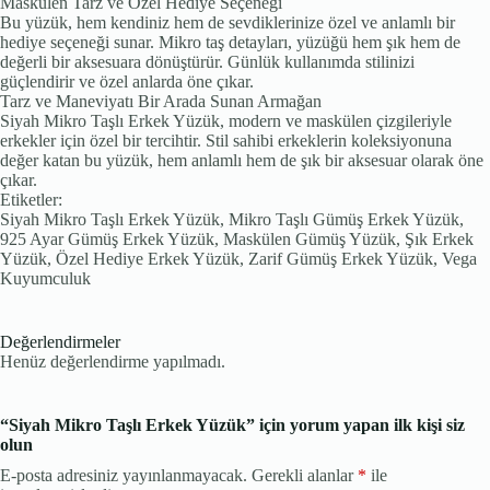
Maskülen Tarz ve Özel Hediye Seçeneği
Bu yüzük, hem kendiniz hem de sevdiklerinize özel ve anlamlı bir
hediye seçeneği sunar. Mikro taş detayları, yüzüğü hem şık hem de
değerli bir aksesuara dönüştürür. Günlük kullanımda stilinizi
güçlendirir ve özel anlarda öne çıkar.
Tarz ve Maneviyatı Bir Arada Sunan Armağan
Siyah Mikro Taşlı Erkek Yüzük, modern ve maskülen çizgileriyle
erkekler için özel bir tercihtir. Stil sahibi erkeklerin koleksiyonuna
değer katan bu yüzük, hem anlamlı hem de şık bir aksesuar olarak öne
çıkar.
Etiketler:
Siyah Mikro Taşlı Erkek Yüzük, Mikro Taşlı Gümüş Erkek Yüzük,
925 Ayar Gümüş Erkek Yüzük, Maskülen Gümüş Yüzük, Şık Erkek
Yüzük, Özel Hediye Erkek Yüzük, Zarif Gümüş Erkek Yüzük, Vega
Kuyumculuk
Değerlendirmeler
Henüz değerlendirme yapılmadı.
“Siyah Mikro Taşlı Erkek Yüzük” için yorum yapan ilk kişi siz
olun
E-posta adresiniz yayınlanmayacak.
Gerekli alanlar
*
ile