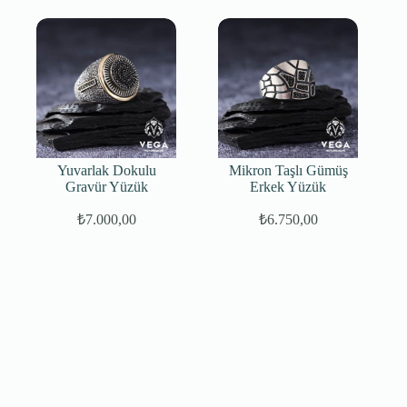
fiyat:
₺8.500,00.
₺7.250,00.
Yuvarlak Dokulu
Mikron Taşlı Gümüş
Gravür Yüzük
Erkek Yüzük
₺
7.000,00
₺
6.750,00