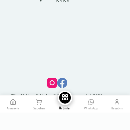
KVKK
Tüm Hakları Saklıdır. © Vega Kuyumculuk 2026
Anasayfa
Sepetim
Ürünler
WhatsApp
Hesabım