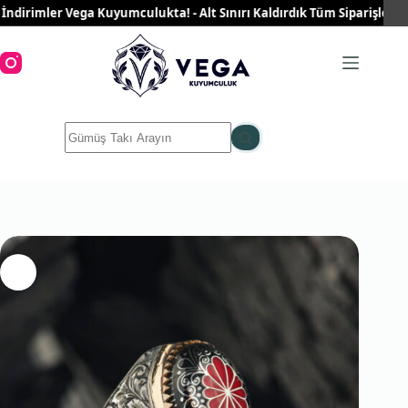
Skip
imler Vega Kuyumculukta! - Alt Sınırı Kaldırdık Tüm Siparişleriniz Üc
to
content
No
results