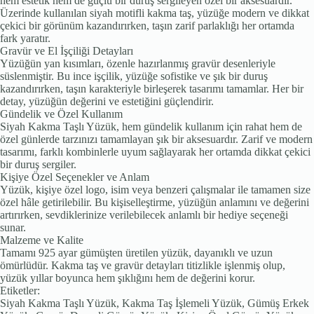
hem estetik hem de güçlü bir duruş sergileyen özel bir aksesuardır.
Üzerinde kullanılan siyah motifli kakma taş, yüzüğe modern ve dikkat
çekici bir görünüm kazandırırken, taşın zarif parlaklığı her ortamda
fark yaratır.
Gravür ve El İşçiliği Detayları
Yüzüğün yan kısımları, özenle hazırlanmış gravür desenleriyle
süslenmiştir. Bu ince işçilik, yüzüğe sofistike ve şık bir duruş
kazandırırken, taşın karakteriyle birleşerek tasarımı tamamlar. Her bir
detay, yüzüğün değerini ve estetiğini güçlendirir.
Gündelik ve Özel Kullanım
Siyah Kakma Taşlı Yüzük, hem gündelik kullanım için rahat hem de
özel günlerde tarzınızı tamamlayan şık bir aksesuardır. Zarif ve modern
tasarımı, farklı kombinlerle uyum sağlayarak her ortamda dikkat çekici
bir duruş sergiler.
Kişiye Özel Seçenekler ve Anlam
Yüzük, kişiye özel logo, isim veya benzeri çalışmalar ile tamamen size
özel hâle getirilebilir. Bu kişiselleştirme, yüzüğün anlamını ve değerini
artırırken, sevdiklerinize verilebilecek anlamlı bir hediye seçeneği
sunar.
Malzeme ve Kalite
Tamamı 925 ayar gümüşten üretilen yüzük, dayanıklı ve uzun
ömürlüdür. Kakma taş ve gravür detayları titizlikle işlenmiş olup,
yüzük yıllar boyunca hem şıklığını hem de değerini korur.
Etiketler:
Siyah Kakma Taşlı Yüzük, Kakma Taş İşlemeli Yüzük, Gümüş Erkek