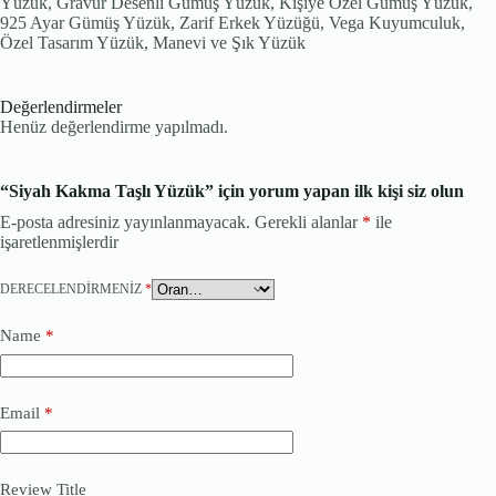
Yüzük, Gravür Desenli Gümüş Yüzük, Kişiye Özel Gümüş Yüzük,
925 Ayar Gümüş Yüzük, Zarif Erkek Yüzüğü, Vega Kuyumculuk,
Özel Tasarım Yüzük, Manevi ve Şık Yüzük
Değerlendirmeler
Henüz değerlendirme yapılmadı.
“Siyah Kakma Taşlı Yüzük” için yorum yapan ilk kişi siz olun
E-posta adresiniz yayınlanmayacak.
Gerekli alanlar
*
ile
işaretlenmişlerdir
DERECELENDIRMENIZ
*
Name
*
Email
*
Review Title