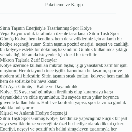
Paketleme ve Kargo
Sitrin Taşının Enerjisiyle Tasarlanmış Spor Kolye
Vega Kuyumculuk tarafından özenle tasarlanan Sitrin Taşlı Spor
Gümüş Kolye, hem kendiniz hem de sevdikleriniz için anlamlı bir
hediye seçeneği sunar. Sitrin taşının pozitif enerjisi, neşesi ve canlılığı,
bu kolyeye estetik bir dokunuş kazandırır. Günlük kullanımda şıklığı
ve rahatlığı bir arada isteyenler için ideal bir tercihtir.
Mikron Taşlarla Zarif Detaylar
Kolye üzerinde kullanılan mikron taşlar, ışığı yansıtarak zarif bir ışıltı
oluşturur. Her detayında ince işçilik barındıran bu tasarım, spor ve
modern stili birleştirir. Sitrin taşının sıcak tonları, kolyeye hem canlılık
hem de sofistike bir hava katar.
925 Ayar Gümüş – Kalite ve Dayanıklılık
Kolye, 925 ayar saf gümüşten üretilmiş olup kararmaya karşı
dayanıklıdır ve ciltle uyumludur. Bu sayede uzun yıllar boyunca
güvenle kullanılabilir. Hafif ve konforlu yapısı, spor tarzınızı günlük
şıklıkla buluşturur.
Kişisel ve Anlamlı Hediye Seçeneği
Sitrin Taşlı Spor Gümüş Kolye, kendinize yapacağınız küçük bir jest
veya sevdiklerinize vereceğiniz özel bir hediye olarak dikkat çeker.
Enerjiyi, neşeyi ve pozitif ruh halini simgeleyen tasarımıyla her