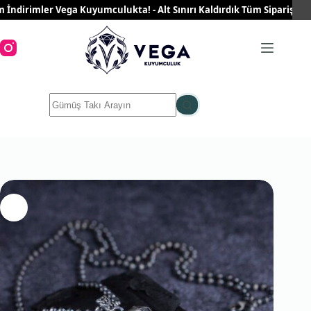
Skip
irimler Vega Kuyumculukta! - Alt Sınırı Kaldırdık Tüm Siparişleriniz 
to
content
No
results