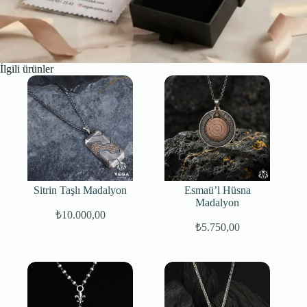
İlgili ürünler
Sitrin Taşlı Madalyon
Esmaü’l Hüsna
Madalyon
₺
10.000,00
₺
5.750,00
Orijinal
Şu
fiyat:
andaki
fiyat:
₺7.000,00.
₺5.750,00.