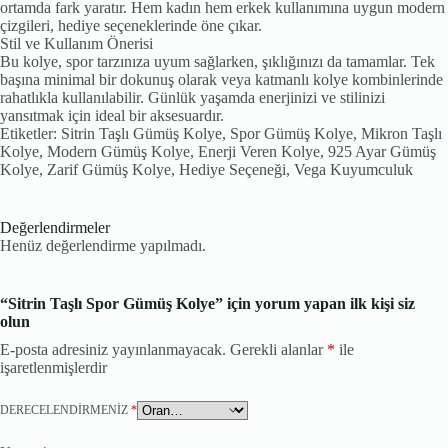
ortamda fark yaratır. Hem kadın hem erkek kullanımına uygun modern
çizgileri, hediye seçeneklerinde öne çıkar.
Stil ve Kullanım Önerisi
Bu kolye, spor tarzınıza uyum sağlarken, şıklığınızı da tamamlar. Tek
başına minimal bir dokunuş olarak veya katmanlı kolye kombinlerinde
rahatlıkla kullanılabilir. Günlük yaşamda enerjinizi ve stilinizi
yansıtmak için ideal bir aksesuardır.
Etiketler: Sitrin Taşlı Gümüş Kolye, Spor Gümüş Kolye, Mikron Taşlı
Kolye, Modern Gümüş Kolye, Enerji Veren Kolye, 925 Ayar Gümüş
Kolye, Zarif Gümüş Kolye, Hediye Seçeneği, Vega Kuyumculuk
Değerlendirmeler
Henüz değerlendirme yapılmadı.
“Sitrin Taşlı Spor Gümüş Kolye” için yorum yapan ilk kişi siz
olun
E-posta adresiniz yayınlanmayacak.
Gerekli alanlar
*
ile
işaretlenmişlerdir
DERECELENDIRMENIZ
*