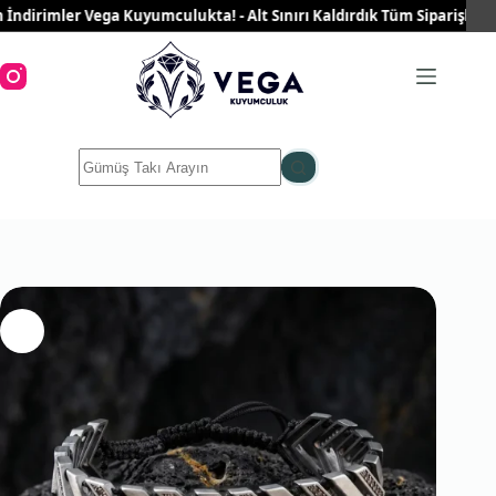
Skip
irimler Vega Kuyumculukta! - Alt Sınırı Kaldırdık Tüm Siparişleriniz 
to
content
No
results