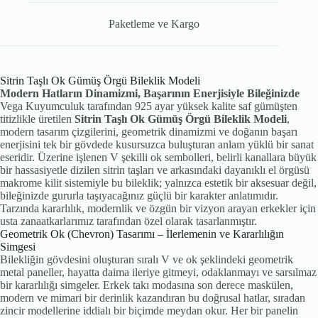
Paketleme ve Kargo
Sitrin Taşlı Ok Gümüş Örgü Bileklik Modeli
Modern Hatların Dinamizmi, Başarının Enerjisiyle Bileğinizde
Vega Kuyumculuk tarafından 925 ayar yüksek kalite saf gümüşten
titizlikle üretilen
Sitrin Taşlı Ok Gümüş Örgü Bileklik Modeli
,
modern tasarım çizgilerini, geometrik dinamizmi ve doğanın başarı
enerjisini tek bir gövdede kusursuzca buluşturan anlam yüklü bir sanat
eseridir. Üzerine işlenen V şekilli ok sembolleri, belirli kanallara büyük
bir hassasiyetle dizilen sitrin taşları ve arkasındaki dayanıklı el örgüsü
makrome kilit sistemiyle bu bileklik; yalnızca estetik bir aksesuar değil,
bileğinizde gururla taşıyacağınız güçlü bir karakter anlatımıdır.
Tarzında kararlılık, modernlik ve özgün bir vizyon arayan erkekler için
usta zanaatkarlarımız tarafından özel olarak tasarlanmıştır.
Geometrik Ok (Chevron) Tasarımı – İlerlemenin ve Kararlılığın
Simgesi
Bilekliğin gövdesini oluşturan sıralı V ve ok şeklindeki geometrik
metal paneller, hayatta daima ileriye gitmeyi, odaklanmayı ve sarsılmaz
bir kararlılığı simgeler. Erkek takı modasına son derece maskülen,
modern ve mimari bir derinlik kazandıran bu doğrusal hatlar, sıradan
zincir modellerine iddialı bir biçimde meydan okur. Her bir panelin