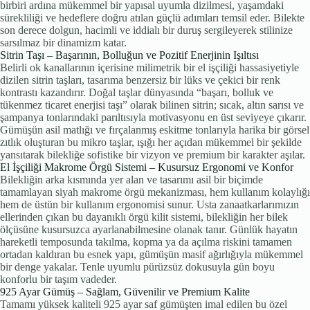
birbiri ardına mükemmel bir yapısal uyumla dizilmesi, yaşamdaki
sürekliliği ve hedeflere doğru atılan güçlü adımları temsil eder. Bilekte
son derece dolgun, hacimli ve iddialı bir duruş sergileyerek stilinize
sarsılmaz bir dinamizm katar.
Sitrin Taşı – Başarının, Bolluğun ve Pozitif Enerjinin Işıltısı
Belirli ok kanallarının içerisine milimetrik bir el işçiliği hassasiyetiyle
dizilen sitrin taşları, tasarıma benzersiz bir lüks ve çekici bir renk
kontrastı kazandırır. Doğal taşlar dünyasında “başarı, bolluk ve
tükenmez ticaret enerjisi taşı” olarak bilinen sitrin; sıcak, altın sarısı ve
şampanya tonlarındaki parıltısıyla motivasyonu en üst seviyeye çıkarır.
Gümüşün asil matlığı ve fırçalanmış eskitme tonlarıyla harika bir görsel
zıtlık oluşturan bu mikro taşlar, ışığı her açıdan mükemmel bir şekilde
yansıtarak bilekliğe sofistike bir vizyon ve premium bir karakter aşılar.
El İşçiliği Makrome Örgü Sistemi – Kusursuz Ergonomi ve Konfor
Bilekliğin arka kısmında yer alan ve tasarımı asil bir biçimde
tamamlayan siyah makrome örgü mekanizması, hem kullanım kolaylığı
hem de üstün bir kullanım ergonomisi sunur. Usta zanaatkarlarımızın
ellerinden çıkan bu dayanıklı örgü kilit sistemi, bilekliğin her bilek
ölçüsüne kusursuzca ayarlanabilmesine olanak tanır. Günlük hayatın
hareketli temposunda takılma, kopma ya da açılma riskini tamamen
ortadan kaldıran bu esnek yapı, gümüşün masif ağırlığıyla mükemmel
bir denge yakalar. Tenle uyumlu pürüzsüz dokusuyla gün boyu
konforlu bir taşım vadeder.
925 Ayar Gümüş – Sağlam, Güvenilir ve Premium Kalite
Tamamı yüksek kaliteli 925 ayar saf gümüşten imal edilen bu özel