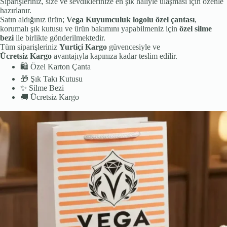
Siparişleriniz, size ve sevdiklerinize en şık haliyle ulaşması için özenle
hazırlanır.
Satın aldığınız ürün;
Vega Kuyumculuk logolu özel çantası
,
korumalı şık kutusu ve ürün bakımını yapabilmeniz için
özel silme
bezi
ile birlikte gönderilmektedir.
Tüm siparişleriniz
Yurtiçi Kargo
güvencesiyle ve
Ücretsiz Kargo
avantajıyla kapınıza kadar teslim edilir.
🛍️
Özel Karton Çanta
🎁
Şık Takı Kutusu
✨
Silme Bezi
🚚
Ücretsiz Kargo