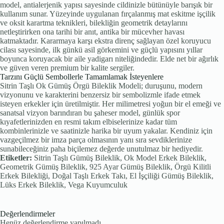
model, antialerjenik yapısı sayesinde cildinizle bütünüyle barışık bir
kullanım sunar. Yüzeyinde uygulanan fırçalanmış mat eskitme işçilik
ve oksit karartma teknikleri, bilekliğin geometrik detaylarını
netleştirirken ona tarihi bir anıt, antika bir mücevher havası
katmaktadır. Kararmaya karşı ekstra direnç sağlayan özel koruyucu
cilası sayesinde, ilk günkü asil görkemini ve güçlü yapısını yıllar
boyunca koruyacak bir aile yadigarı niteliğindedir. Elde net bir ağırlık
ve güven veren premium bir kalite sergiler.
Tarzını Güçlü Sembollerle Tamamlamak İsteyenlere
Sitrin Taşlı Ok Gümüş Örgü Bileklik Modeli; duruşunu, modern
vizyonunu ve karakterini benzersiz bir sembolizmle ifade etmek
isteyen erkekler için üretilmiştir. Her milimetresi yoğun bir el emeği ve
sanatsal vizyon barındıran bu şaheser model, günlük spor
kıyafetlerinizden en resmi takım elbiselerinize kadar tüm
kombinlerinizle ve saatinizle harika bir uyum yakalar. Kendiniz için
vazgeçilmez bir imza parça olmasının yanı sıra sevdiklerinize
sunabileceğiniz paha biçilemez değerde unutulmaz bir hediyedir.
Etiketler:
Sitrin Taşlı Gümüş Bileklik, Ok Model Erkek Bileklik,
Geometrik Gümüş Bileklik, 925 Ayar Gümüş Bileklik, Örgü Kilitli
Erkek Bilekliği, Doğal Taşlı Erkek Takı, El İşçiliği Gümüş Bileklik,
Lüks Erkek Bileklik, Vega Kuyumculuk
Değerlendirmeler
Henüz değerlendirme yapılmadı.