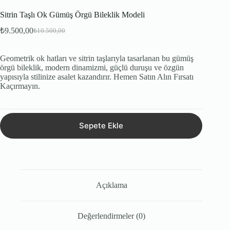
Sitrin Taşlı Ok Gümüş Örgü Bileklik Modeli
₺
9.500,00
₺
10.500,00
Orijinal
Şu
fiyat:
andaki
fiyat:
₺10.500,00.
Geometrik ok hatları ve sitrin taşlarıyla tasarlanan bu gümüş
₺9.500,00.
örgü bileklik, modern dinamizmi, güçlü duruşu ve özgün
yapısıyla stilinize asalet kazandırır. Hemen Satın Alın Fırsatı
Kaçırmayın.
Sepete Ekle
Açıklama
Değerlendirmeler (0)