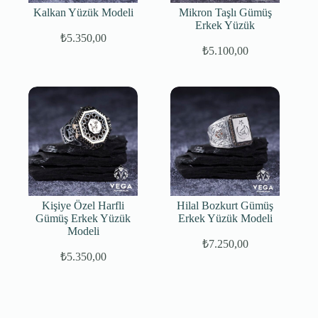
Kalkan Yüzük Modeli
Mikron Taşlı Gümüş
Erkek Yüzük
₺
5.350,00
₺
5.100,00
Kişiye Özel Harfli
Hilal Bozkurt Gümüş
Gümüş Erkek Yüzük
Erkek Yüzük Modeli
Modeli
₺
7.250,00
Orijinal
Şu
₺
5.350,00
fiyat:
andaki
fiyat:
₺8.500,00.
₺7.250,00.