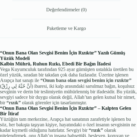
Değerlendirmeler (0)
Paketleme ve Kargo
“Onun Bana Olan Sevgisi Benim İçin Rızıktır” Yazılı Gümüş
Yüzük Modeli
Kalbin Mührü, Ruhun Rızkı, Ebedi Bir Bağın İfadesi
Vega Kuyumculuk tarafından 925 ayar gümüşten ustalıkla üretilen bu
özel yüzük, sıradan bir takıdan çok daha fazlasıdır. Üzerine işlenen
Arapça hat sanatı ile
“Onun bana olan sevgisi benim için rızıktır”
(أَنَّ حُبَّهُ لِي رِزْقٌ) ibaresi, iki kalp arasındaki sarsılmaz bağın, koşulsuz
sevginin ve derin bir teslimiyetin mühürlenmiş bir ifadesidir. Bu yüzük,
sevgiyi sadece bir duygu olarak değil, Allah’tan gelen kutsal bir nimet,
bir
“rızık”
olarak görenler için tasarlanmıştır.
“Onun Bana Olan Sevgisi Benim İçin Rızıktır” – Kalpten Gelen
Bir İtiraf
Yüzüğün tam merkezine, Arapça hat sanatının zarafetiyle işlenen bu
söz, her bakışta taşıyan kişiye, hayatındaki o özel insanın sevgisinin ne
kadar kıymetli olduğunu hatırlatır. Sevgiyi bir
“rızık”
olarak
nitelendirmek, onu Allah’ın insana bahşettiği, besleyen, koruyan ve