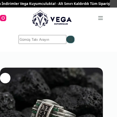
Skip
irimler Vega Kuyumculukta! - Alt Sınırı Kaldırdık Tüm Siparişleriniz 
to
content
No
results