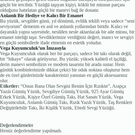
güçlü bir tercihtir. Yüzüğü taşıyan kişiyi, köklü bir mirasın parçası
olduğunu hatırlatan güçlü bir manevi bağ ile donatır.
Anlamlı Bir Hediye ve Kalıcı Bir Emanet
Bu yüzük, sevgililer günü, yıl dönümü, evlilik teklifi veya sadece “seni
seviyorum” demenin en asil ve anlamlı yollarından biridir. Kalıcı ve
dayanıklı yapısı sayesinde, nesilden nesle aktarılacak bir aile mirası, bir
emanet niteliği taşır. Sevdiklerinize verdiğiniz değeri, inancı ve sevgiyi
en güçlü sembollerle ifade etmenin en estetik yoludur.
Vega Kuyumculuk’un İmzasıyla
Vega Kuyumculuk olarak her bir parçayı, sadece bir takı olarak değil,
bir “hikaye” olarak görüyoruz. Bu yüzük; yüksek kaliteli el işçiliği,
derin manevi sembolizm ve modern tasarımı bir arada sunar. Hem
günlük kombinlerinizde dikkat çekici bir odak noktası oluşturur hem
de en özel günlerinizde karakterinizi yansıtan en güçlü aksesuarınız
olur.
Etiketler:
“Onun Bana Olan Sevgisi Benim İçin Rızıktır”, Arapça
Yazılı Gümüş Yüzük, Sevgiliye Gümüş Yüzük, 925 Ayar Gümüş
Erkek Yüzük, Kişiye Özel Gümüş Takı, Hat Sanatı Yüzük, Vega
Kuyumculuk, Anlamlı Gümüş Takı, Rızık Yazılı Yüzük, Taş Renkleri
Değiştirilebilir Takı, İki Kişilik Yüzük, Ebedi Sevgi Yüzüğü.
Değerlendirmeler
Henüz değerlendirme yapılmadı.