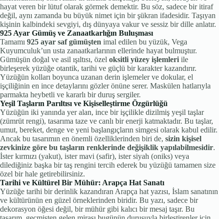
hayat veren bir lütuf olarak görmek demektir. Bu söz, sadece bir itiraf
değil, aynı zamanda bu büyük nimet için bir şükran ifadesidir. Taşıyan
kişinin kalbindeki sevgiyi, dış dünyaya vakur ve sessiz bir dille anlatır.
925 Ayar Gümüş ve Zanaatkarlığın Buluşması
Tamamı
925 ayar saf gümüşten
imal edilen bu yüzük, Vega
Kuyumculuk’un usta zanaatkarlarının ellerinde hayat bulmuştur.
Gümüşün doğal ve asil ışıltısı, özel
oksitli yüzey işlemleri
ile
birleşerek yüzüğe otantik, tarihi ve güçlü bir karakter kazandırır.
Yüzüğün kolları boyunca uzanan derin işlemeler ve dokular, el
işçiliğinin en ince detaylarını gözler önüne serer. Maskülen hatlarıyla
parmakta heybetli ve kararlı bir duruş sergiler.
Yeşil Taşların Parıltısı ve Kişiselleştirme Özgürlüğü
Yüzüğün iki yanında yer alan, ince bir işçilikle dizilmiş yeşil taşlar
(zümrüt rengi), tasarıma taze ve canlı bir enerji katmaktadır. Bu taşlar,
umut, bereket, denge ve yeni başlangıçların simgesi olarak kabul edilir.
Ancak bu tasarımın en önemli özelliklerinden biri de,
sizin kişisel
zevkinize göre bu taşların renklerinde değişiklik yapılabilmesidir
.
İster kırmızı (yakut), ister mavi (safir), ister siyah (oniks) veya
dilediğiniz başka bir taş rengini tercih ederek bu yüzüğü tamamen size
özel bir hale getirebilirsiniz.
Tarihi ve Kültürel Bir Mühür: Arapça Hat Sanatı
Yüzüğe tarihi bir derinlik kazandıran Arapça hat yazısı, İslam sanatının
ve kültürünün en güzel örneklerinden biridir. Bu yazı, sadece bir
dekorasyon öğesi değil, bir mühür gibi kalıcı bir mesaj taşır. Bu
tasarım, geçmişten gelen mirası bugünün duruşuyla birleştirenler için