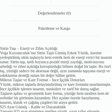
Değerlendirmeler (0)
Paketleme ve Kargo
Sitrin Taşı – Enerji ve Zihin Açıklığı
Vega Kuyumculuk’tan Sitrin Taşlı Gümüş Erkek Yüzük, üzerine
yerleştirilmiş sitrin taşlarıyla hem estetik hem de enerji verici bir tasarım
sunar. Sitrin taşı, tarih boyunca pozitif enerji yaydığı, motivasyonu
artırdığı ve zihni açıklığa kavuşturduğu bilinen doğal bir taştır. Bu özel
taş, yüzüğü sadece bir aksesuar değil, aynı zamanda taşıyana enerji ve
odaklanma desteği sunan bir değer hâline getirir.
Mikron Taşlar ve Kare Format – İnce İşçilik Detayları
Yüzük, mikron taşlarla detaylandırılmış ve kare formatta tasarlanmıştır.
İnce işçilikle işlenen tasarım, maskülen ve zarif bir duruş sağlar.
Taşların ışıltısı ve geometrik kare formu, yüzüğe hem modern hem de
sofistike bir görünüm kazandırır. Her açıdan özenle hazırlanmış
tasarım, klasik ve çağdaş çizgileri bir araya getirir.
925 Ayar Gümüş – Kalite ve Dayanıklılık
Tamamı 925 ayar gümüşten üretilen yüzük, uzun yıllar güvenle