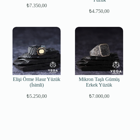
₺
7.350,00
₺
4.750,00
Elişi Örme Hasır Yüzük
Mikron Taşlı Gümüş
(İsimli)
Erkek Yüzük
₺
5.250,00
₺
7.000,00
Orijinal
Şu
fiyat:
andaki
fiyat:
₺75.000,00.
₺7.000,00.