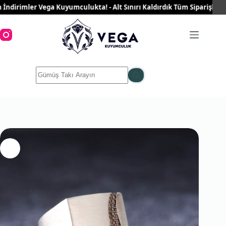
Skip
irimler Vega Kuyumculukta! - Alt Sınırı Kaldırdık Tüm Siparişleriniz 
to
content
No
results