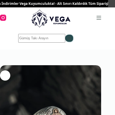
Skip
rimler Vega Kuyumculukta! - Alt Sınırı Kaldırdık Tüm Siparişleriniz Ü
to
content
No
results