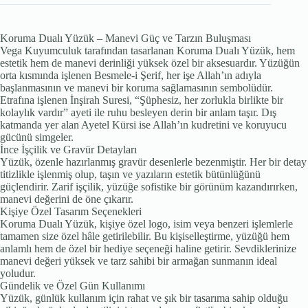
Koruma Dualı Yüzük – Manevi Güç ve Tarzın Buluşması
Vega Kuyumculuk tarafından tasarlanan Koruma Dualı Yüzük, hem
estetik hem de manevi derinliği yüksek özel bir aksesuardır. Yüzüğün
orta kısmında işlenen Besmele-i Şerif, her işe Allah’ın adıyla
başlanmasının ve manevi bir koruma sağlamasının sembolüdür.
Etrafına işlenen İnşirah Suresi, “Şüphesiz, her zorlukla birlikte bir
kolaylık vardır” ayeti ile ruhu besleyen derin bir anlam taşır. Dış
katmanda yer alan Ayetel Kürsi ise Allah’ın kudretini ve koruyucu
gücünü simgeler.
İnce İşçilik ve Gravür Detayları
Yüzük, özenle hazırlanmış gravür desenlerle bezenmiştir. Her bir detay
titizlikle işlenmiş olup, taşın ve yazıların estetik bütünlüğünü
güçlendirir. Zarif işçilik, yüzüğe sofistike bir görünüm kazandırırken,
manevi değerini de öne çıkarır.
Kişiye Özel Tasarım Seçenekleri
Koruma Dualı Yüzük, kişiye özel logo, isim veya benzeri işlemlerle
tamamen size özel hâle getirilebilir. Bu kişiselleştirme, yüzüğü hem
anlamlı hem de özel bir hediye seçeneği haline getirir. Sevdiklerinize
manevi değeri yüksek ve tarz sahibi bir armağan sunmanın ideal
yoludur.
Gündelik ve Özel Gün Kullanımı
Yüzük, günlük kullanım için rahat ve şık bir tasarıma sahip olduğu