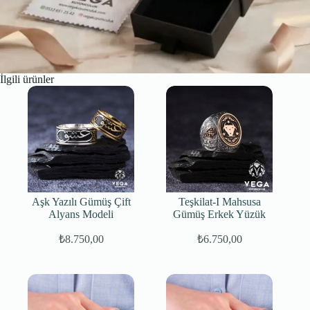
İlgili ürünler
Aşk Yazılı Gümüş Çift
Teşkilat-I Mahsusa
Alyans Modeli
Gümüş Erkek Yüzük
₺
8.750,00
₺
6.750,00