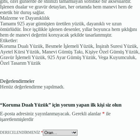
gibi, özel günlerde de stilinizi tamamlayan sofistike bir aksesuardır.
İşlenen dualar ve gravür detayları, her ortamda hem manevi hem de
estetik bir duruş sağlar.
Malzeme ve Dayanıklılık
Tamamı 925 ayar gümüşten üretilen yüzük, dayanıklı ve uzun
ömürlüdür. İnce işçilikle işlenen desenler, yıllar boyunca hem şıklığını
hem de manevi değerini koruyacak şekilde tasarlanmıştır.
Etiketler:
Koruma Dualı Yüzük, Besmele İşlemeli Yüzük, İnşirah Suresi Yüzük,
Ayetel Kürsi Yüzük, Manevi Gümüş Takı, Kişiye Özel Gümüş Yüzük,
Gravür İşlemeli Yüzük, 925 Ayar Gümüş Yüzük, Vega Kuyumculuk,
Özel Tasarım Yüzük
Değerlendirmeler
Henüz değerlendirme yapılmadı.
“Koruma Dualı Yüzük” için yorum yapan ilk kişi siz olun
E-posta adresiniz yayınlanmayacak.
Gerekli alanlar
*
ile
işaretlenmişlerdir
DERECELENDIRMENIZ
*