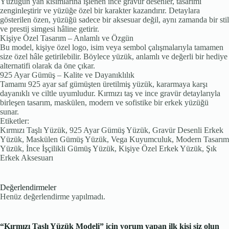
Yüzüğün yan kısımlarına işlenen ince gravür desenler, tasarımı
zenginleştirir ve yüzüğe özel bir karakter kazandırır. Detaylara
gösterilen özen, yüzüğü sadece bir aksesuar değil, aynı zamanda bir stil
ve prestij simgesi hâline getirir.
Kişiye Özel Tasarım – Anlamlı ve Özgün
Bu model, kişiye özel logo, isim veya sembol çalışmalarıyla tamamen
size özel hâle getirilebilir. Böylece yüzük, anlamlı ve değerli bir hediye
alternatifi olarak da öne çıkar.
925 Ayar Gümüş – Kalite ve Dayanıklılık
Tamamı 925 ayar saf gümüşten üretilmiş yüzük, kararmaya karşı
dayanıklı ve ciltle uyumludur. Kırmızı taş ve ince gravür detaylarıyla
birleşen tasarım, maskülen, modern ve sofistike bir erkek yüzüğü
sunar.
Etiketler:
Kırmızı Taşlı Yüzük, 925 Ayar Gümüş Yüzük, Gravür Desenli Erkek
Yüzük, Maskülen Gümüş Yüzük, Vega Kuyumculuk, Modern Tasarım
Yüzük, İnce İşçilikli Gümüş Yüzük, Kişiye Özel Erkek Yüzük, Şık
Erkek Aksesuarı
Değerlendirmeler
Henüz değerlendirme yapılmadı.
“Kırmızı Taşlı Yüzük Modeli” için yorum yapan ilk kişi siz olun