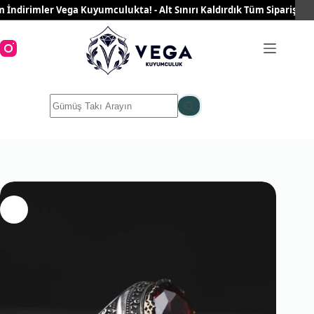
Skip
dirimler Vega Kuyumculukta! - Alt Sınırı Kaldırdık Tüm Siparişleriniz
to
content
No
results