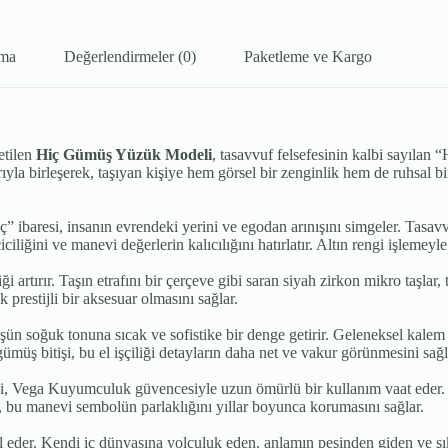
ama
Değerlendirmeler (0)
Paketleme ve Kargo
etilen
Hiç Gümüş Yüzük Modeli
, tasavvuf felsefesinin kalbi sayılan “
arıyla birleşerek, taşıyan kişiye hem görsel bir zenginlik hem de ruhsal
iç” ibaresi, insanın evrendeki yerini ve egodan arınışını simgeler. Ta
ğini ve manevi değerlerin kalıcılığını hatırlatır. Altın rengi işlemeyle ö
artırır. Taşın etrafını bir çerçeve gibi saran siyah zirkon mikro taşlar,
prestijli bir aksesuar olmasını sağlar.
n soğuk tonuna sıcak ve sofistike bir denge getirir. Geleneksel kalem iş
gümüş bitişi, bu el işçiliği detayların daha net ve vakur görünmesini sağl
 Vega Kuyumculuk güvencesiyle uzun ömürlü bir kullanım vaat eder. C
i, bu manevi sembolün parlaklığını yıllar boyunca korumasını sağlar.
 eder. Kendi iç dünyasına yolculuk eden, anlamın peşinden giden ve şıkl