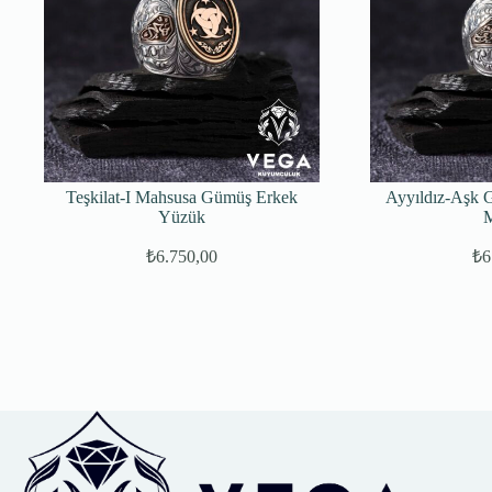
Teşkilat-I Mahsusa Gümüş Erkek
Ayyıldız-Aşk 
Yüzük
M
₺
6.750,00
₺
6