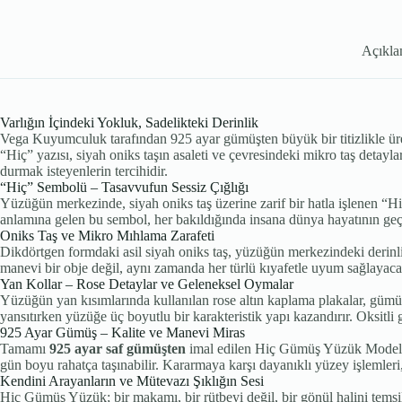
Açıkl
Varlığın İçindeki Yokluk, Sadelikteki Derinlik
Vega Kuyumculuk tarafından 925 ayar gümüşten büyük bir titizlikle ür
“Hiç” yazısı, siyah oniks taşın asaleti ve çevresindeki mikro taş detayl
durmak isteyenlerin tercihidir.
“Hiç” Sembolü – Tasavvufun Sessiz Çığlığı
Yüzüğün merkezinde, siyah oniks taş üzerine zarif bir hatla işlenen “H
anlamına gelen bu sembol, her bakıldığında insana dünya hayatının geçicili
Oniks Taş ve Mikro Mıhlama Zarafeti
Dikdörtgen formdaki asil siyah oniks taş, yüzüğün merkezindeki derinliği 
manevi bir obje değil, aynı zamanda her türlü kıyafetle uyum sağlayacak 
Yan Kollar – Rose Detaylar ve Geleneksel Oymalar
Yüzüğün yan kısımlarında kullanılan rose altın kaplama plakalar, gümüşü
yansıtırken yüzüğe üç boyutlu bir karakteristik yapı kazandırır. Oksitli 
925 Ayar Gümüş – Kalite ve Manevi Miras
Tamamı
925 ayar saf gümüşten
imal edilen Hiç Gümüş Yüzük Modeli,
gün boyu rahatça taşınabilir. Kararmaya karşı dayanıklı yüzey işlemler
Kendini Arayanların ve Mütevazı Şıklığın Sesi
Hiç Gümüş Yüzük; bir makamı, bir rütbeyi değil, bir gönül halini temsil