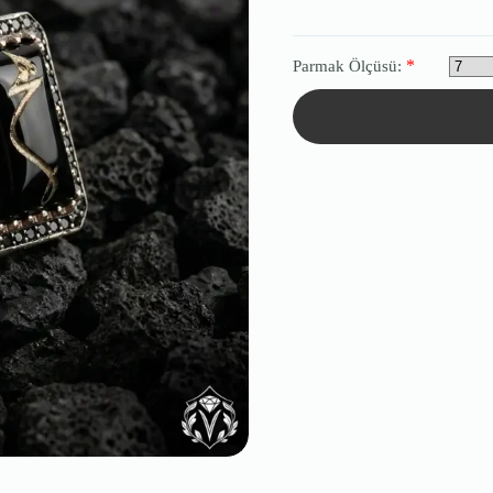
*
Parmak Ölçüsü: