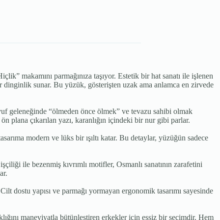
Hiçlik” makamını parmağınıza taşıyor. Estetik bir hat sanatı ile işlenen
 bir dinginlik sunar. Bu yüzük, gösterişten uzak ama anlamca en zirvede
savvuf geleneğinde “ölmeden önce ölmek” ve tevazu sahibi olmak
n plana çıkarılan yazı, karanlığın içindeki bir nur gibi parlar.
 tasarıma modern ve lüks bir ışıltı katar. Bu detaylar, yüzüğün sadece
çiliği ile bezenmiş kıvrımlı motifler, Osmanlı sanatının zarafetini
ar.
ilt dostu yapısı ve parmağı yormayan ergonomik tasarımı sayesinde
ığını maneviyatla bütünleştiren erkekler için eşsiz bir seçimdir. Hem