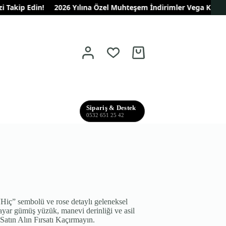
kip Edin!
2026 Yılına Özel Muhteşem İndirimler Vega Kuyumculukt
Shopping
cart
Sipariş & Destek
0532 651 25 42
“Hiç” sembolü ve rose detaylı geleneksel
 ayar gümüş yüzük, manevi derinliği ve asil
n Satın Alın Fırsatı Kaçırmayın.