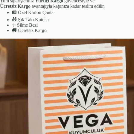
Tüm siparişleriniz
Yurtiçi Kargo
güvencesiyle ve
Ücretsiz Kargo
avantajıyla kapınıza kadar teslim edilir.
🛍️
Özel Karton Çanta
🎁
Şık Takı Kutusu
✨
Silme Bezi
🚚
Ücretsiz Kargo