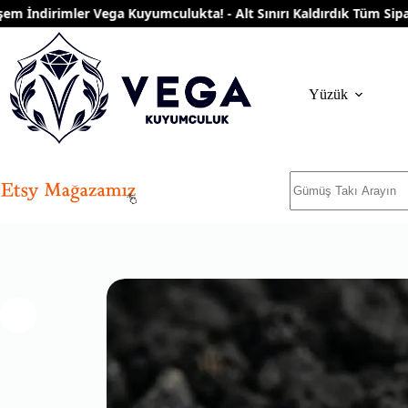
Skip
ndirimler Vega Kuyumculukta! - Alt Sınırı Kaldırdık Tüm Siparişle
to
content
Yüzük
No
results