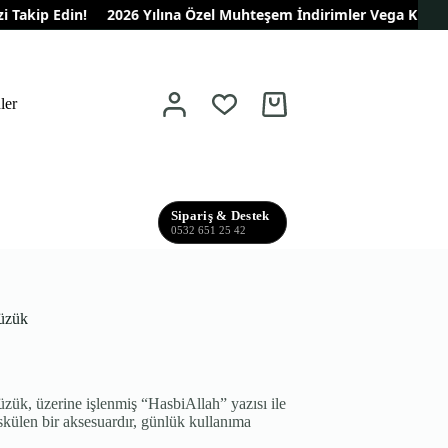
kip Edin!
2026 Yılına Özel Muhteşem İndirimler Vega Kuyumculukt
ler
Shopping
cart
Sipariş & Destek
0532 651 25 42
üzük
k, üzerine işlenmiş “HasbiAllah” yazısı ile
askülen bir aksesuardır, günlük kullanıma