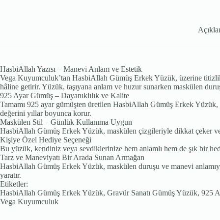
Açıkl
HasbiAllah Yazısı – Manevi Anlam ve Estetik
Vega Kuyumculuk’tan HasbiAllah Gümüş Erkek Yüzük, üzerine titizlikle 
hâline getirir. Yüzük, taşıyana anlam ve huzur sunarken maskülen dur
925 Ayar Gümüş – Dayanıklılık ve Kalite
Tamamı 925 ayar gümüşten üretilen HasbiAllah Gümüş Erkek Yüzük, kara
değerini yıllar boyunca korur.
Maskülen Stil – Günlük Kullanıma Uygun
HasbiAllah Gümüş Erkek Yüzük, maskülen çizgileriyle dikkat çeker ve g
Kişiye Özel Hediye Seçeneği
Bu yüzük, kendiniz veya sevdiklerinize hem anlamlı hem de şık bir hed
Tarz ve Maneviyatı Bir Arada Sunan Armağan
HasbiAllah Gümüş Erkek Yüzük, maskülen duruşu ve manevi anlamıyla er
yaratır.
Etiketler:
HasbiAllah Gümüş Erkek Yüzük, Gravür Sanatı Gümüş Yüzük, 925 A
Vega Kuyumculuk