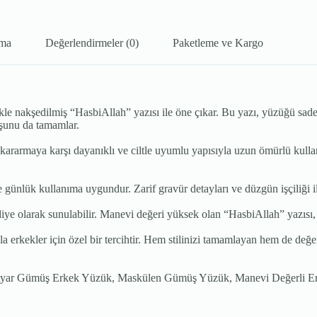
ama
Değerlendirmeler (0)
Paketleme ve Kargo
nakşedilmiş “HasbiAllah” yazısı ile öne çıkar. Bu yazı, yüzüğü sadece
uşunu da tamamlar.
rmaya karşı dayanıklı ve ciltle uyumlu yapısıyla uzun ömürlü kullanı
ünlük kullanıma uygundur. Zarif gravür detayları ve düzgün işçiliği i
iye olarak sunulabilir. Manevi değeri yüksek olan “HasbiAllah” yazısı,
kekler için özel bir tercihtir. Hem stilinizi tamamlayan hem de değer
yar Gümüş Erkek Yüzük, Maskülen Gümüş Yüzük, Manevi Değerli Er