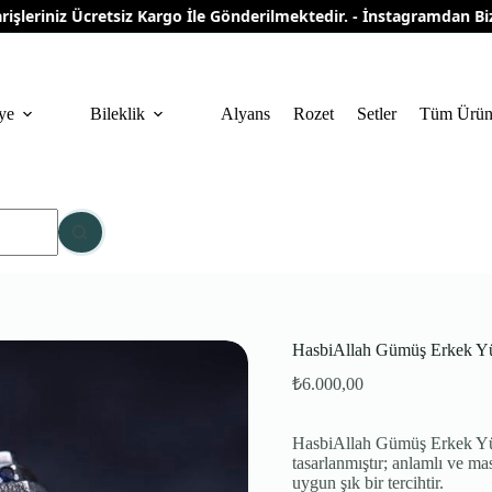
riniz Ücretsiz Kargo İle Gönderilmektedir. - İnstagramdan Bizi Ta
ye
Bileklik
Alyans
Rozet
Setler
Tüm Ürün
HasbiAllah Gümüş Erkek Y
₺
6.000,00
HasbiAllah Gümüş Erkek Yüzü
tasarlanmıştır; anlamlı ve m
uygun şık bir tercihtir.