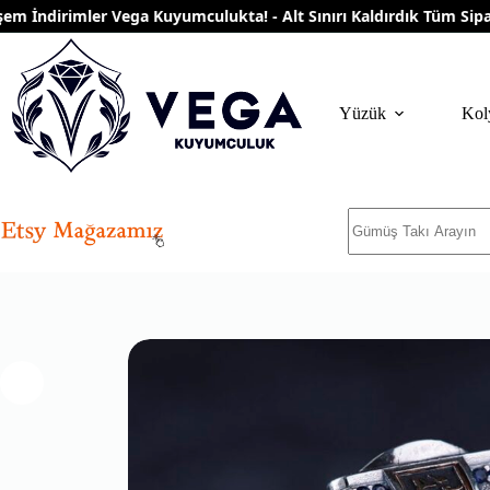
Skip
ndirimler Vega Kuyumculukta! - Alt Sınırı Kaldırdık Tüm Siparişle
to
content
Yüzük
Kol
No
results