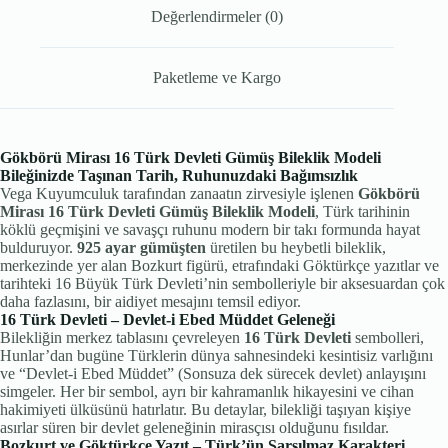
Değerlendirmeler (0)
Paketleme ve Kargo
Gökbörü Mirası 16 Türk Devleti Gümüş Bileklik Modeli
Bileğinizde Taşınan Tarih, Ruhunuzdaki Bağımsızlık
Vega Kuyumculuk tarafından zanaatın zirvesiyle işlenen
Gökbörü
Mirası 16 Türk Devleti Gümüş Bileklik Modeli
, Türk tarihinin
köklü geçmişini ve savaşçı ruhunu modern bir takı formunda hayat
bulduruyor.
925 ayar gümüşten
üretilen bu heybetli bileklik,
merkezinde yer alan Bozkurt figürü, etrafındaki Göktürkçe yazıtlar ve
tarihteki 16 Büyük Türk Devleti’nin sembolleriyle bir aksesuardan çok
daha fazlasını, bir aidiyet mesajını temsil ediyor.
16 Türk Devleti – Devlet-i Ebed Müddet Geleneği
Bilekliğin merkez tablasını çevreleyen
16 Türk Devleti
sembolleri,
Hunlar’dan bugüne Türklerin dünya sahnesindeki kesintisiz varlığını
ve “Devlet-i Ebed Müddet” (Sonsuza dek sürecek devlet) anlayışını
simgeler. Her bir sembol, ayrı bir kahramanlık hikayesini ve cihan
hakimiyeti ülküsünü hatırlatır. Bu detaylar, bilekliği taşıyan kişiye
asırlar süren bir devlet geleneğinin mirasçısı olduğunu fısıldar.
Bozkurt ve Göktürkçe Yazıt – Türk’ün Sarsılmaz Karakteri