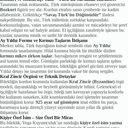
Tasarımın odak noktasında, Türk mitolojisinin efsanevi yol göstericisi
Bozkurt
figürü yer alır. Kurdun etrafını saran çemberde ise kadim
alfabemizle, Göktürkçe
“Savaş Türk’ün Düğünüdür”
ifadesi
nakşedilmiştir. Bu söz, Türk milletinin zorluklar karşısındaki
korkusuzluğunu, vatan savunmasındaki azmini ve mücadeleyi bir şeref
kabul edişini en saf haliyle anlatır. El işçiliğinin zarafetiyle işlenen bu
yazılar, tasarıma mistik ve tarihi bir derinlik kazandırır.
Ay Yıldız Formu ve Kırmızı Taşların İhtişamı
Merkez tabla, Türk bayrağının kutsal sembolü olan
Ay Yıldız
formunda tasarlanmıştır. Hilal kısmına büyük bir titizlikle dizilen
kırmızı mikro zirkon taşlar
, bayrağımızın rengini ve şehitlerimizin
asil kanını temsil eder. Gümüşün parlaklığı ile kırmızı taşların ışıltısı
arasındaki bu muazzam kontrast, bilekliğin görsel gücünü zirveye taşır.
Yıldız detayı ise tasarımın üst kısmında vakur bir duruş sergiler.
Kral Zincir Örgüsü ve Teknik Detaylar
Bilekliğin kordon kısmında kullanılan
Kral Zincir (Byzantine)
örgü
modeli, dayanıklılığı ve heybetli görünümüyle bilinir. Geleneksel el
işçiliğiyle hazırlanan bu örgü, bileği tam kavrayan yapısıyla konforlu
bir kullanım sunarken, kilit kısımlarındaki özel işlemeler tasarımın
bütünlüğünü korur.
925 ayar saf gümüşten
imal edilen bu parça,
kararmaya karşı dirençli yüzeyi sayesinde uzun yıllar ilk günkü
ihtişamını korur.
Kişiye Özel İsim – Size Özel Bir Miras
Bu bileklik, Vega Kuyumculuk’un sunduğu
kişiye özel isim yazma
özelliğiyle tamamen size ait bir esere dönüşür. Kendi isminizi veya