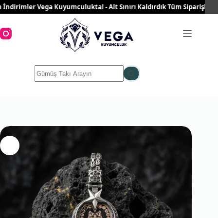
Skip
irimler Vega Kuyumculukta! - Alt Sınırı Kaldırdık Tüm Siparişleriniz 
to
content
No
results