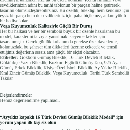
sevdiklerinizin adını bu tarihi tablonun bir parçası haline getirerek,
tasarımı ölümsüzleştirebilirsiniz. Bu özellik, bilekliği hem kendiniz için
eşsiz bir parça hem de sevdikleriniz için paha biçilemez, anlam yüklü
bir hediye kılar.
Vega Kuyumculuk Kalitesiyle Güçlü Bir Duruş
Her bir halkası ve her bir sembolü büyük bir özenle hazırlanan bu
model, karakterini tarzıyla yansıtmak isteyen erkekler için
tasarlanmıştır. Gerek günlük kullanımda gerekse özel davetlerde,
kolunuzdaki bu şaheser tüm dikkatleri üzerine çekecek ve temsil
ettiğiniz değerlerin sessiz ama güçlü bir elçisi olacaktır.
Etiketler:
Gökbörü Gümüş Bileklik, 16 Türk Devleti Bileklik,
Göktürkçe Yazılı Bileklik, Bozkurt Figürlü Gümüş Takı, 925 Ayar
Gümüş Erkek Bileklik, Kişiye Özel İsimli Bileklik, Ay Yıldız Bileklik,
Kral Zincir Gümüş Bileklik, Vega Kuyumculuk, Tarihi Türk Sembollü
Takılar.
Değerlendirmeler
Henüz değerlendirme yapılmadı.
“Ayyıldız kapaklı 16 Türk Devleti Gümüş Bileklik Modeli” için
yorum yapan ilk kişi siz olun