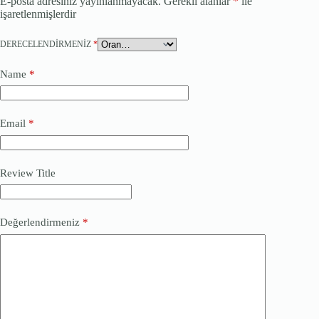
E-posta adresiniz yayınlanmayacak.
Gerekli alanlar
*
ile
işaretlenmişlerdir
DERECELENDIRMENIZ
*
Name
*
Email
*
Review Title
Değerlendirmeniz
*