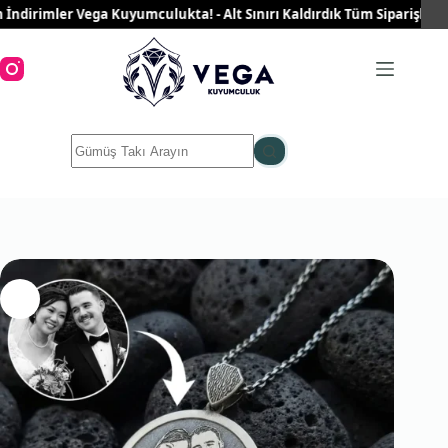
Skip
rimler Vega Kuyumculukta! - Alt Sınırı Kaldırdık Tüm Siparişleriniz Ü
to
content
No
results