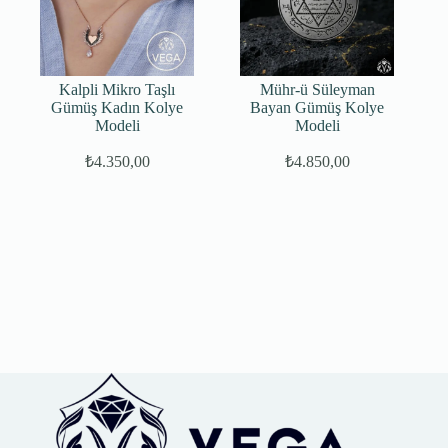
Kalpli Mikro Taşlı
Mühr-ü Süleyman
Gümüş Kadın Kolye
Bayan Gümüş Kolye
Modeli
Modeli
₺
4.350,00
₺
4.850,00
Orijinal
Şu
fiyat:
andaki
fiyat:
₺5.500,00.
₺4.850,00.