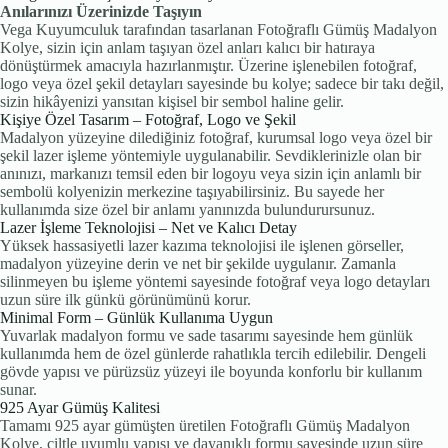
Anılarınızı Üzerinizde Taşıyın
Vega Kuyumculuk tarafından tasarlanan Fotoğraflı Gümüş Madalyon
Kolye, sizin için anlam taşıyan özel anları kalıcı bir hatıraya
dönüştürmek amacıyla hazırlanmıştır. Üzerine işlenebilen fotoğraf,
logo veya özel şekil detayları sayesinde bu kolye; sadece bir takı değil,
sizin hikâyenizi yansıtan kişisel bir sembol haline gelir.
Kişiye Özel Tasarım – Fotoğraf, Logo ve Şekil
Madalyon yüzeyine dilediğiniz fotoğraf, kurumsal logo veya özel bir
şekil lazer işleme yöntemiyle uygulanabilir. Sevdiklerinizle olan bir
anınızı, markanızı temsil eden bir logoyu veya sizin için anlamlı bir
sembolü kolyenizin merkezine taşıyabilirsiniz. Bu sayede her
kullanımda size özel bir anlamı yanınızda bulundurursunuz.
Lazer İşleme Teknolojisi – Net ve Kalıcı Detay
Yüksek hassasiyetli lazer kazıma teknolojisi ile işlenen görseller,
madalyon yüzeyine derin ve net bir şekilde uygulanır. Zamanla
silinmeyen bu işleme yöntemi sayesinde fotoğraf veya logo detayları
uzun süre ilk günkü görünümünü korur.
Minimal Form – Günlük Kullanıma Uygun
Yuvarlak madalyon formu ve sade tasarımı sayesinde hem günlük
kullanımda hem de özel günlerde rahatlıkla tercih edilebilir. Dengeli
gövde yapısı ve pürüzsüz yüzeyi ile boyunda konforlu bir kullanım
sunar.
925 Ayar Gümüş Kalitesi
Tamamı 925 ayar gümüşten üretilen Fotoğraflı Gümüş Madalyon
Kolye, ciltle uyumlu yapısı ve dayanıklı formu sayesinde uzun süre