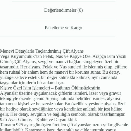
Değerlendirmeler (0)
Paketleme ve Kargo
Manevi Detaylarla Taçlandırılmış Çift Alyans
Vega Kuyumculuk’tan Felak, Nas ve Kişiye Özel Arapça İsim Yazılı
Gümüş Çift Alyans, sevgi ve manevi bağları simgeleyen özel bir
tasarımdır. Her alyans, Felak ve Nas sureleri ile işlenmiş olup, çiftlere
hem ruhsal bir anlam hem de manevi bir koruma sunar. Bu detay,
yüzüğe sadece estetik bir değer katmakla kalmaz, aynı zamanda
taşıyanlar için derin bir anlam taşır.
Kişiye Özel İsim İşlemeleri – Bağınızı Ölümsüzleştirin
Alyanslar üzerine uygulanacak çiftlerin isimleri, lazer veya gravür
tekniğiyle özenle işlenir. Sipariş notunda belirtilen isimler, alyansı
tamamen kişisel ve benzersiz kılar. Bu özellik sayesinde alyans, özel
bir hediye olarak sevdiğinize veya kendinize anlamlı bir jest hâline
gelir. Her detay, sevginin ve bağlılığın sembolü olarak tasarlanmıştır.
925 Ayar Gümüş – Kalite ve Dayanıklılık
Tamamı 925 ayar gümüşten üretilen çift alyanslar, uzun yıllar güvenle
kullanılabilir. Kararmaya karşı dayanıklı ve ciltle uyumlu yapısı