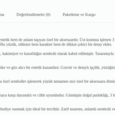
ama
Değerlendirmeler (0)
Paketleme ve Kargo
tik hem de anlam taşıyan özel bir aksesuardır. Üst kısmına işlenen 3 bo
r. Bu yüzük, stilinize hem karakter hem de dikkat çekici bir detay ekler.
hakimiyet ve kararlılığın sembolü olarak kabul edilmiştir. Tasarımıyla yü
ke ve göz alıcı bir estetik kazandırır. Gravür ve detaylı işçilik, yüzüğü
 özel semboller işlenerek yüzük tamamen size özel bir aksesuara dönüştü
ya karşı dayanıklı ve ciltle uyumludur. Gümüşün doğal parlaklığı, 3 bo
 hediye sunmak için ideal bir tercihtir. Zarif tasarımı, anlamlı sembolü 