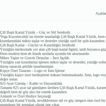
Açıkl
Çift Başlı Kartal Yüzük – Güç ve Stil Sembolü
Vega Kuyumculuk’un özenle tasarladığı Çift Başlı Kartal Yüzük, hem este
kısımlarındaki mikro taşlar ve desenler yüzüğe zarif bir ışıltı kazandırı
Çift Başlı Kartal – Gücün ve Kararlılığın Sembolü
Yüzüğün merkezinde yer alan çift başlı kartal figürü, tarih boyunca güç, 
Hem modern hem de klasik tarzlarla uyumlu bir aksesuardır.
Mikro Taşlar ve Gravür Detaylar – İnce İşçilik
Yüzüğün yan kısımlarına işlenen mikro taşlar ve desenler, yüzüğe sofisti
duruş sunacak şekilde tasarlanmıştır.
Kişiye Özel Tasarım – Logo ve İsim İşleme
Yüzüğün kişiye özel özelleştirme imkanı bulunmaktadır. İsim, logo veya
değer sunar.
925 Ayar Gümüş – Kalite ve Dayanıklılık
Tamamı 925 ayar saf gümüşten üretilen Çift Başlı Kartal Yüzük, kararma
değerli hem de göz alıcı bir estetik kazandırır.
Anlamlı ve Özel Hediye Seçeneği
Çift Başlı Kartal Yüzük, sevdiklerinize stil ve güç simgesi olan özel bir
unutulmaz bir armağan olarak öne çıkar.