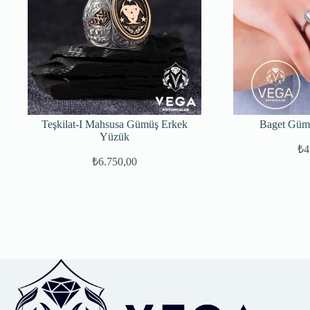
Teşkilat-I Mahsusa Gümüş Erkek
Baget Güm
Yüzük
₺
4
₺
6.750,00