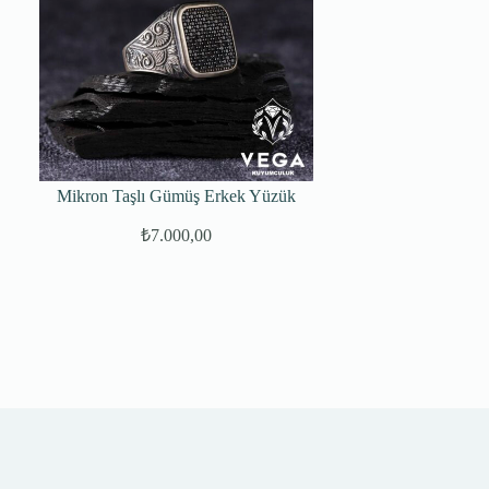
Mikron Taşlı Gümüş Erkek Yüzük
₺
7.000,00
Orijinal
Şu
fiyat:
andaki
fiyat:
₺75.000,00.
₺7.000,00.