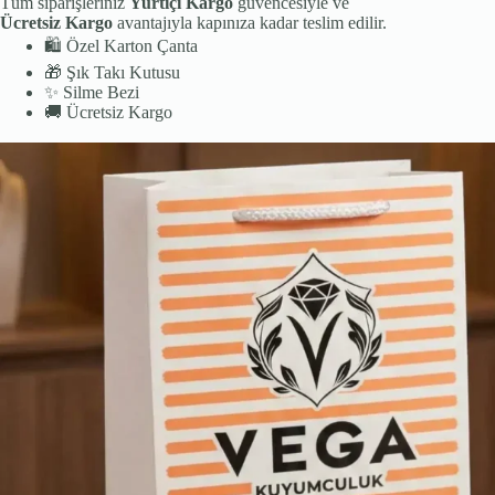
Tüm siparişleriniz
Yurtiçi Kargo
güvencesiyle ve
Ücretsiz Kargo
avantajıyla kapınıza kadar teslim edilir.
🛍️
Özel Karton Çanta
🎁
Şık Takı Kutusu
✨
Silme Bezi
🚚
Ücretsiz Kargo