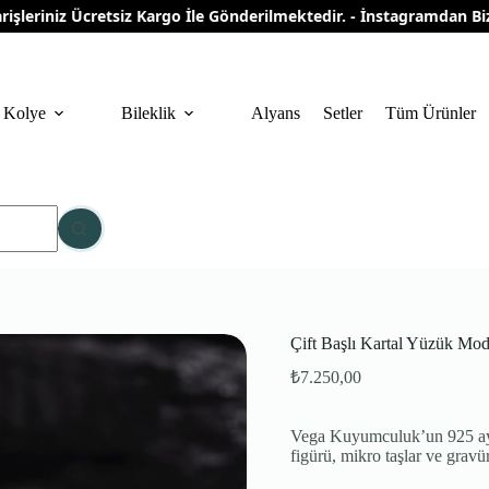
riniz Ücretsiz Kargo İle Gönderilmektedir. - İnstagramdan Bizi Ta
Kolye
Bileklik
Alyans
Setler
Tüm Ürünler
Çift Başlı Kartal Yüzük Mod
₺
7.250,00
Vega Kuyumculuk’un 925 ayar
figürü, mikro taşlar ve gravür