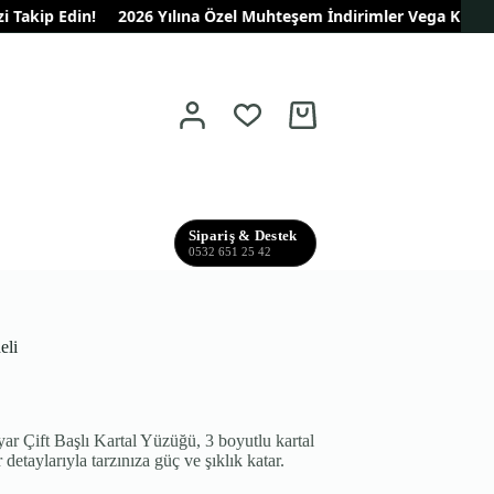
kip Edin!
2026 Yılına Özel Muhteşem İndirimler Vega Kuyumculukt
Shopping
cart
Sipariş & Destek
0532 651 25 42
eli
 Çift Başlı Kartal Yüzüğü, 3 boyutlu kartal
 detaylarıyla tarzınıza güç ve şıklık katar.