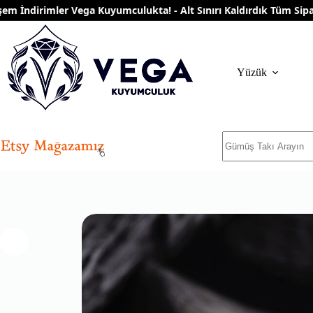
Skip
ndirimler Vega Kuyumculukta! - Alt Sınırı Kaldırdık Tüm Siparişle
to
content
Yüzük
No
results