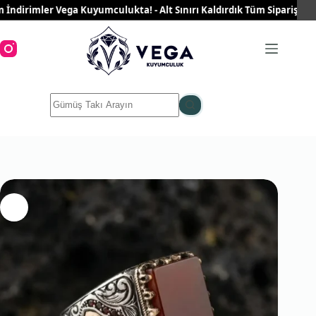
Skip
irimler Vega Kuyumculukta! - Alt Sınırı Kaldırdık Tüm Siparişleriniz 
to
content
No
results