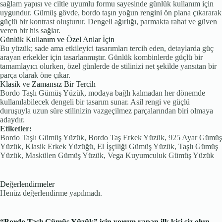
sağlam yapısı ve ciltle uyumlu formu sayesinde günlük kullanım için
uygundur. Gümüş gövde, bordo taşın yoğun rengini ön plana çıkararak
güçlü bir kontrast oluşturur. Dengeli ağırlığı, parmakta rahat ve güven
veren bir his sağlar.
Günlük Kullanım ve Özel Anlar İçin
Bu yüzük; sade ama etkileyici tasarımları tercih eden, detaylarda güç
arayan erkekler için tasarlanmıştır. Günlük kombinlerde güçlü bir
tamamlayıcı olurken, özel günlerde de stilinizi net şekilde yansıtan bir
parça olarak öne çıkar.
Klasik ve Zamansız Bir Tercih
Bordo Taşlı Gümüş Yüzük, modaya bağlı kalmadan her dönemde
kullanılabilecek dengeli bir tasarım sunar. Asil rengi ve güçlü
duruşuyla uzun süre stilinizin vazgeçilmez parçalarından biri olmaya
adaydır.
Etiketler:
Bordo Taşlı Gümüş Yüzük, Bordo Taş Erkek Yüzük, 925 Ayar Gümüş
Yüzük, Klasik Erkek Yüzüğü, El İşçiliği Gümüş Yüzük, Taşlı Gümüş
Yüzük, Maskülen Gümüş Yüzük, Vega Kuyumculuk Gümüş Yüzük
Değerlendirmeler
Henüz değerlendirme yapılmadı.
“Bordo Taşlı Gümüş Yüzük” için yorum yapan ilk kişi siz olun