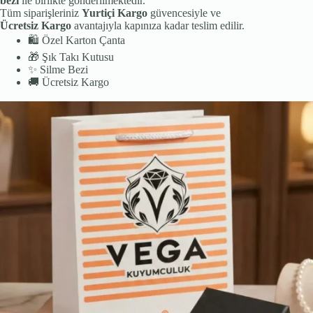
bezi
ile birlikte gönderilmektedir.
Tüm siparişleriniz
Yurtiçi Kargo
güvencesiyle ve
Ücretsiz Kargo
avantajıyla kapınıza kadar teslim edilir.
🛍️
Özel Karton Çanta
🎁
Şık Takı Kutusu
✨
Silme Bezi
🚚
Ücretsiz Kargo