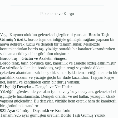
Paketleme ve Kargo
Vega Kuyumculuk’un geleneksel çizgilerini yansıtan
Bordo Taşlı
Gümüş Yüzük
, bordo taşın derinliğiyle gümüşün sağlam yapısını bir
araya getirerek güçlü ve dengeli bir tasarım sunar. Merkezde
konumlandırılan bordo taş, yüzüğe oturaklı bir karakter kazandırırken
sade ama etkileyici bir görünüm oluşturur.
Bordo Taş – Gücün ve Asaletin Simgesi
Bordo renk, tarih boyunca güç, kararlılık ve asaletle özdeşleştirilmiştir.
Bu yüzükte kullanılan bordo taş, yoğun rengi sayesinde dikkat
çekerken abartıdan uzak bir şıklık sunar. Işıkla temas ettiğinde derin bir
parlaklık kazanır ve yüzüğe güçlü bir ifade kazandırır. Taşıyan kişiye
net, kararlı ve kendinden emin bir duruş yansıtır.
El İşçiliği Detaylar – Dengeli ve Net Hatlar
Yüzüğün gövdesinde yer alan işleme ve yüzey detayları, geleneksel el
işçiliğiyle hazırlanmıştır. Dengeli oranlar ve net hatlar, yüzüğün klasik
yapısını güçlendirir. Bu detaylar, yüzüğe hem estetik hem de karakterli
bir görünüm kazandırır.
925 Ayar Gümüş – Dayanıklı ve Konforlu
Tamamı 925 ayar gümüşten üretilen Bordo Taşlı Gümüş Yüzük,