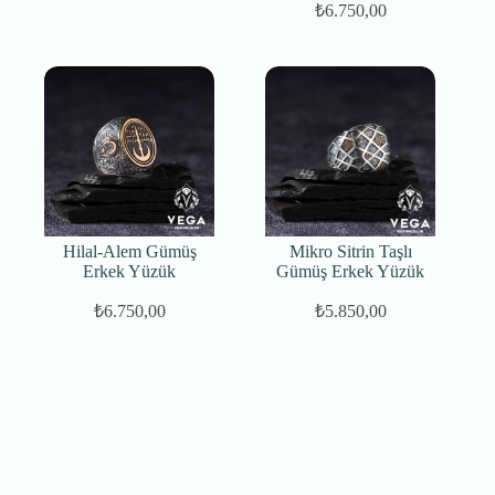
₺
6.750,00
Hilal-Alem Gümüş
Mikro Sitrin Taşlı
Erkek Yüzük
Gümüş Erkek Yüzük
₺
6.750,00
₺
5.850,00
Orijinal
Şu
fiyat:
andaki
fiyat:
₺6.250,00.
₺5.850,00.