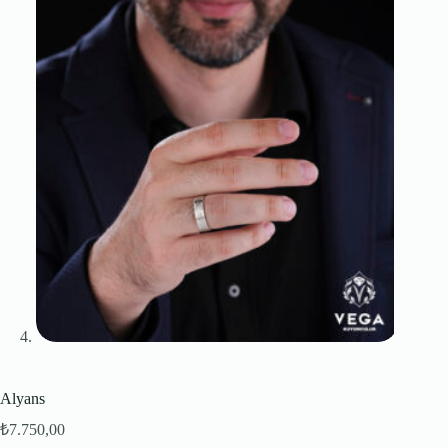
Alyans
₺
7.750,00