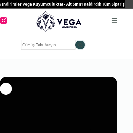
Skip
irimler Vega Kuyumculukta! - Alt Sınırı Kaldırdık Tüm Siparişleriniz Ü
to
content
No
results