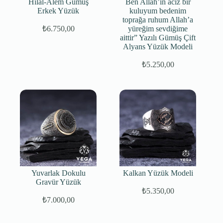
Hilal-Alem Gümüş
Ben Allah’ın aciz bir
Erkek Yüzük
kuluyum bedenim
toprağa ruhum Allah’a
₺
6.750,00
yüreğim sevdiğime
aittir” Yazılı Gümüş Çift
Alyans Yüzük Modeli
₺
5.250,00
Orijinal
Şu
fiyat:
andaki
fiyat:
₺8.750,00.
₺5.250,00.
Yuvarlak Dokulu
Kalkan Yüzük Modeli
Gravür Yüzük
₺
5.350,00
₺
7.000,00