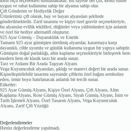
ideal ölçü seçenekleri sunulmaktadır. Bu sayede her çift, kendi stiline
uygun ve rahat kullanıma sahip bir alyansa sahip olur.
Çift Gönderim ve Hediyelik Değer
Ürünlerimiz çift olarak, bay ve bayan alyansları şeklinde
gönderilmektedir. Zarif tasarımı ve kişiye özel gravür seçenekleriyle,
bu alyanslar evlilik teklifleri, düğünler veya yıldönümleri için anlamlı
ve özel bir hediye alternatifi oluşturur.
925 Ayar Gümüş – Dayanıklılık ve Estetik
Tamamı 925 ayar gümüşten üretilmiş alyanslar, kararmaya karşı
dayanıklı, ciltle uyumlu ve günlük kullanıma uygun bir yapıya sahiptir.
Gümüşün doğal parlaklığı, altın kaplama seçenekleriyle birleşerek hem
modern hem de klasik tarzı bir arada sunar.
Tarz ve Anlamı Bir Arada Taşıyan Alyans
Vega Kuyumculuk alyansları, şıklığı ve manevi değeri bir arada sunar.
Kişiselleştirilebilir tasarımı sayesinde çiftlerin özel bağını sembolize
eden, ömür boyu hatırlanacak anlamlı bir tercih sunar.
Etiketler:
925 Ayar Gümüş Alyans, Kişiye Özel Alyans, Çift Alyans, Altın
Kaplama Alyans, Rose Gümüş Alyans, Siyah Gümüş Alyans, İsim ve
Tarih İşlemeli Alyans, Özel Tasarım Alyans, Vega Kuyumculuk
Alyans, Zarif Çift Yüzüğü
Değerlendirmeler
Henüz değerlendirme yapılmadı.