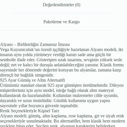
Değerlendirmeler (0)
Paketleme ve Kargo
Alyans – Birlikteliğin Zamansız İmzası
Vega Kuyumculuk’un özenli işçiliğiyle hazırlanan Alyans modeli, iki
insanın aynı yolda yürümeye verdiği kararı sade ama güçlü bir
sembolle ifade eder. Gösterişten uzak tasarımı, sevginin yüksek sesle
değil; net ve kalıcı bir duruşla anlatılabileceğini yansıtır. Klasik formu
sayesinde her dönemde değerini koruyan bu alyanslar, zamana karşı
dirençli bir bağlılık simgesidir.
925 Ayar Gümüş ve Altın Alternatifi
Ürünümüz standart olarak 925 ayar gümüşten üretilmektedir. Dileyen
müşterilerimiz için aynı model, isteğe bağlı olarak altın materyal
kullanılarak da hazırlanabilir. Kullanılan malzemeler ciltle uyumlu,
dayanıklı ve uzun ömürlüdür. Günlük kullanıma uygun yapısı
sayesinde yıllar boyunca güvenle taşınabilir.
Renk Seçenekleriyle Kişisel Tarz
Alyans modeli; gümüş, altın kaplama, rose kaplama, gri ve siyah renk
seçenekleriyle sunulmaktadır. Bu alternatifler, hem klasik hem modern
zevklere hitap eder. Seçilen renk, alyansın karakterini belirlerken