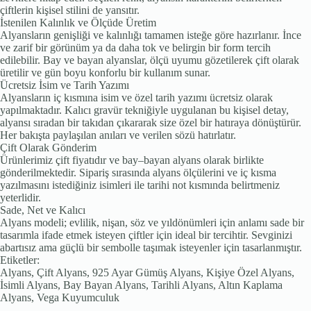
çiftlerin kişisel stilini de yansıtır.
İstenilen Kalınlık ve Ölçüde Üretim
Alyansların genişliği ve kalınlığı tamamen isteğe göre hazırlanır. İnce
ve zarif bir görünüm ya da daha tok ve belirgin bir form tercih
edilebilir. Bay ve bayan alyanslar, ölçü uyumu gözetilerek çift olarak
üretilir ve gün boyu konforlu bir kullanım sunar.
Ücretsiz İsim ve Tarih Yazımı
Alyansların iç kısmına isim ve özel tarih yazımı ücretsiz olarak
yapılmaktadır. Kalıcı gravür tekniğiyle uygulanan bu kişisel detay,
alyansı sıradan bir takıdan çıkararak size özel bir hatıraya dönüştürür.
Her bakışta paylaşılan anıları ve verilen sözü hatırlatır.
Çift Olarak Gönderim
Ürünlerimiz çift fiyatıdır ve bay–bayan alyans olarak birlikte
gönderilmektedir. Sipariş sırasında alyans ölçülerini ve iç kısma
yazılmasını istediğiniz isimleri ile tarihi not kısmında belirtmeniz
yeterlidir.
Sade, Net ve Kalıcı
Alyans modeli; evlilik, nişan, söz ve yıldönümleri için anlamı sade bir
tasarımla ifade etmek isteyen çiftler için ideal bir tercihtir. Sevginizi
abartısız ama güçlü bir sembolle taşımak isteyenler için tasarlanmıştır.
Etiketler:
Alyans, Çift Alyans, 925 Ayar Gümüş Alyans, Kişiye Özel Alyans,
İsimli Alyans, Bay Bayan Alyans, Tarihli Alyans, Altın Kaplama
Alyans, Vega Kuyumculuk