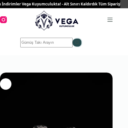
Skip
irimler Vega Kuyumculukta! - Alt Sınırı Kaldırdık Tüm Siparişleriniz 
to
content
No
results