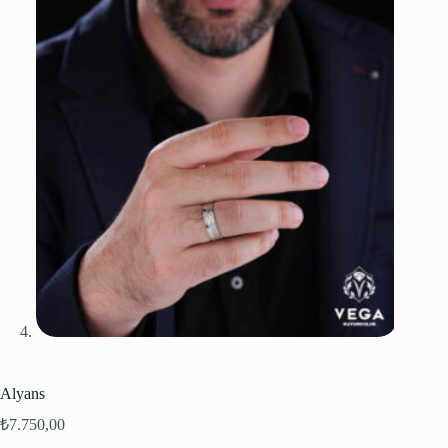
Alyans
₺
7.750,00