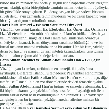
kubbesini ve minarelerini adeta yüzüğün içine hapsetmektedir. Negatif
oyma tekniği, ışıkla birleştiğinde caminin mimari detaylarını büyüleyici
bir görsellikle ortaya çıkarır. Bu detay, taşıyan kişiye sadece bir cami
silüeti değil, aynı zamanda fethin müjdesini ve bir çağın kapanıp yeni
bir çağın açılışının sembolünü sunar.
Dört Halife İsimleri – İslam’ın Sarsılmaz Direkleri
Yüzüğün çevresini kuşatan
Hz. Ebubekir, Hz. Ömer, Hz. Osman ve
Hz. Ali
efendilerimizin mübarek isimleri, İslam’ın birlik, adalet, haya
ve ilim temellerini simgeler. Dört Halife’nin isimlerinin Ayasofya
silüetiyle birleşmesi, İslam dünyasının sarsılmaz bütünlüğüne ve bu
kutsal mekanın manevi muhafızlarına bir atıftır. Her bir isim, yüzüğe
derin bir huzur ve manevi bir zırh niteliği kazandırırken, taşıyıcısına
İslam’ın altın çağının ahlaki değerlerini hatırlatır.
Fatih Sultan Mehmet ve Sultan Abdülhamid Han – İki Çağın
İmzası
Yüzüğün yan kısımları, tarihimizin en stratejik iki padişahına
ayrılmıştır. Bir tarafta İstanbul’u fethederek Peygamber efendimizin
müjdesine nail olan
Fatih Sultan Mehmet Han
’ın vakur duruşu, diğer
tarafta ise Osmanlı’nın en zor dönemlerinde devleti ferasetle ayakta
tutan
Sultan Abdülhamid Han
’ın tuğrası ve simgeleri işlenmiştir. Bu
iki büyük hakanın aynı yüzükte buluşması, fethin başladığı ruh ile o
ruhun asırlar boyu nasıl korunduğunun bir kanıtıdır. C3 detaylarıyla
zenginleştirilen bu işlemeler, yüzüğe hanedan ailesine mahsus bir
prestij ve ağırlık katar.
La Galibe İllallah ve Besmele-i Şerif – Tevekkülün ve Başlangıcın