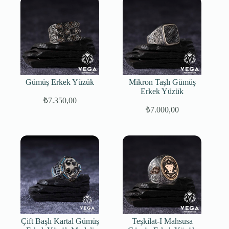
Gümüş Erkek Yüzük
Mikron Taşlı Gümüş
Erkek Yüzük
₺
7.350,00
₺
7.000,00
Orijinal
Şu
fiyat:
andaki
fiyat:
₺75.000,00.
₺7.000,00.
Çift Başlı Kartal Gümüş
Teşkilat-I Mahsusa