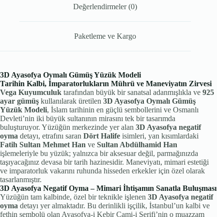
Değerlendirmeler (0)
Paketleme ve Kargo
3D Ayasofya Oymalı Gümüş Yüzük Modeli
Tarihin Kalbi, İmparatorlukların Mührü ve Maneviyatın Zirvesi
Vega Kuyumculuk
tarafından büyük bir sanatsal adanmışlıkla ve
925
ayar gümüş
kullanılarak üretilen
3D Ayasofya Oymalı Gümüş
Yüzük Modeli
, İslam tarihinin en güçlü sembollerini ve Osmanlı
Devleti’nin iki büyük sultanının mirasını tek bir tasarımda
buluşturuyor. Yüzüğün merkezinde yer alan
3D Ayasofya negatif
oyma
detayı, etrafını saran
Dört Halife
isimleri, yan kısımlardaki
Fatih Sultan Mehmet Han
ve
Sultan Abdülhamid Han
işlemeleriyle bu yüzük; yalnızca bir aksesuar değil, parmağınızda
taşıyacağınız devasa bir tarih hazinesidir. Maneviyatı, mimari estetiği
ve imparatorluk vakarını ruhunda hisseden erkekler için özel olarak
tasarlanmıştır.
3D Ayasofya Negatif Oyma – Mimari İhtişamın Sanatla Buluşması
Yüzüğün tam kalbinde, özel bir teknikle işlenen
3D Ayasofya negatif
oyma
detayı yer almaktadır. Bu derinlikli işçilik, İstanbul’un kalbi ve
fethin sembolü olan Ayasofya-i Kebir Cami-i Şerifi’nin o muazzam