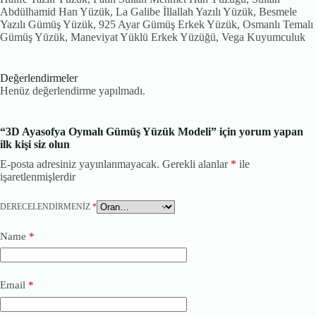
Abdülhamid Han Yüzük, La Galibe İllallah Yazılı Yüzük, Besmele
Yazılı Gümüş Yüzük, 925 Ayar Gümüş Erkek Yüzük, Osmanlı Temalı
Gümüş Yüzük, Maneviyat Yüklü Erkek Yüzüğü, Vega Kuyumculuk
Değerlendirmeler
Henüz değerlendirme yapılmadı.
“3D Ayasofya Oymalı Gümüş Yüzük Modeli” için yorum yapan
ilk kişi siz olun
E-posta adresiniz yayınlanmayacak.
Gerekli alanlar
*
ile
işaretlenmişlerdir
DERECELENDIRMENIZ
*
Name
*
Email
*