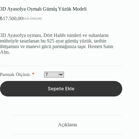
3D Ayasofya Oymalı Gümüş Yüzük Modeli
₺
17.500,00
₺
19.500,00
Orijinal
Şu
fiyat:
andaki
fiyat:
₺19.500,00.
3D Ayasofya oyması, Dört Halife isimleri ve sultanların
₺17.500,00.
mührüyle tasarlanan bu 925 ayar gümüş yüzük, tarihin
ihtişamını ve manevi gücü parmağınıza taşır. Hemen Satın
Alın.
*
Parmak Ölçüsü:
Sepete Ekle
Açıklama