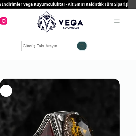
Skip
irimler Vega Kuyumculukta! - Alt Sınırı Kaldırdık Tüm Siparişleriniz 
to
content
No
results