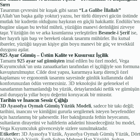
Sırrı
Tasarımın çevresini bir kuşak gibi saran
“La Galibe İllallah”
(Allah’tan başka galip yoktur) yazısı, her türlü dünyevi gücün üstünde
mutlak bir kudretin olduğunu haykıran en güçlü hakikattir. Endülüs’ten
bugüne ulaşan bu tevhid mührü, yüzüğün manevi derinliğini zirveye
taşır. Yüzüğün ön ve arka kısımlarına yerleştirilen
Besmele-i Şerif
ise,
her hayırlı işin başı ve bereketi olarak tasarımı mühürler. Bu kutsal
ibareler, yüzüğü taşıyan kişiye gün boyu manevi bir güç ve tevekkül
duygusu aşılar.
925 Ayar Gümüş – Üstün Kalite ve Kusursuz İşçilik
Tamamı
925 ayar saf gümüşten
imal edilen bu özel model, Vega
Kuyumculuk’un usta zanaatkarları tarafından el işçiliğiyle son formuna
kavuşturulmuştur. Cilde dost yapısı, kararmaya karşı dirençli özel
kaplaması ve ergonomik tasarımı sayesinde günlük kullanımda dahi
konforunuzdan ödün vermezsiniz. 3D teknolojisi ile geleneksel el
sanatlarının harmanlandığı bu yüzük, detaylarındaki netlik ve gümüşün
asil duruşuyla yıllar boyu değerini koruyacak bir mirastır.
Tarihin ve İnancın Sessiz Çığlığı
3D Ayasofya Oymalı Gümüş Yüzük Modeli
, sadece bir takı değil;
tarihini, inancını ve kimliğini gururla sergilemek isteyen beyefendiler
için hazırlanmış bir şaheserdir. Her baktığınızda fethin heyecanını,
sultanların dirayetini ve halifelerin adaletini hissedeceğiniz bu model,
Vega Kuyumculuk güvencesiyle sizlere sunulmaktadır.
Etiketler:
3D Ayasofya Yüzük, Ayasofya Oymalı Gümüş Yüzük, Dört
Halife Yazılı Yüzük, Fatih Sultan Mehmet Han Yüzüğü, Sultan