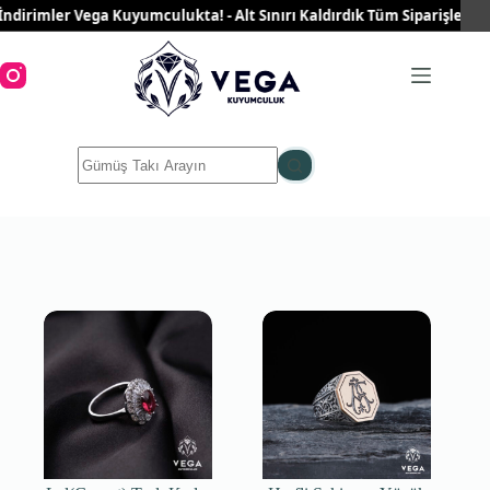
Skip
dirimler Vega Kuyumculukta! - Alt Sınırı Kaldırdık Tüm Siparişleriniz 
to
content
No
results