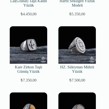
Lal(Granat) Taşlı Kadın
Harfli Sekizgen Yüzük
Yüzük
Modeli
₺
4.450,00
₺
5.350,00
Kare Zirkon Taşlı
HZ. Süleyman Mührü
Gümüş Yüzük
Yüzük
₺
7.350,00
₺
7.500,00