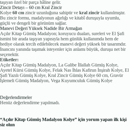
taşıyan özel bir parça hâline gelir.
Zincir Detayı – 60 cm Kral Zincir
Kolye
60 cm
zincir uzunluğuna sahiptir ve
kral zincir
kullanılmıştır.
Bu zincir formu, madalyonun ağırlığı ve kitabî duruşuyla uyumlu,
güçlü ve dengeli bir görünüm sağlar.
Manevi Değeri Yüksek Nadide Bir Armağan
Açılır Kitap Gümüş Madalyon; koruyucu duaları, sureleri ve El Şafi
ismini bir arada taşıyan yapısıyla hem günlük kullanımda hem de
hediye olarak tercih edilebilecek manevi değeri yüksek bir tasarımdır.
İnancını yanında taşımak isteyenler için anlamı büyük, duruşu net bir
seçenektir.
Etiketler:
Açılır Kitap Gümüş Madalyon, La Galibe İllallah Gümüş Kolye,
Ayetel Kürsi Gümüş Kolye, Felak Nas İhlas Kafirun İnşirah Kolye, El
Şafi Yazılı Gümüş Kolye, Kral Zincir Gümüş Kolye 60 cm, Gravür
İşlemeli Gümüş Madalyon, Vega Kuyumculuk Gümüş Kolye
Değerlendirmeler
Henüz değerlendirme yapılmadı.
“Açılır Kitap Gümüş Madalyon Kolye” için yorum yapan ilk kişi
siz olun