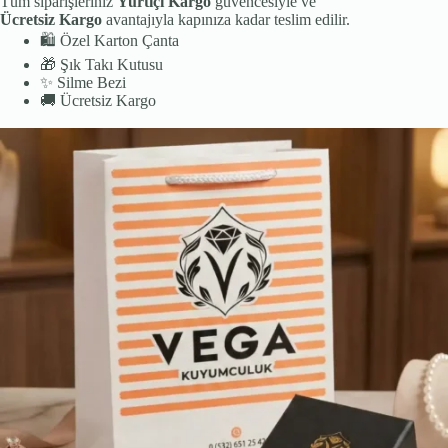
Tüm siparişleriniz
Yurtiçi Kargo
güvencesiyle ve
Ücretsiz Kargo
avantajıyla kapınıza kadar teslim edilir.
🛍️
Özel Karton Çanta
🎁
Şık Takı Kutusu
✨
Silme Bezi
🚚
Ücretsiz Kargo