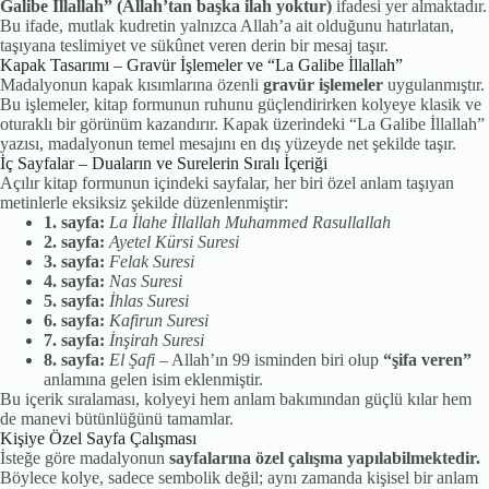
Galibe İllallah” (Allah’tan başka ilah yoktur)
ifadesi yer almaktadır.
Bu ifade, mutlak kudretin yalnızca Allah’a ait olduğunu hatırlatan,
taşıyana teslimiyet ve sükûnet veren derin bir mesaj taşır.
Kapak Tasarımı – Gravür İşlemeler ve “La Galibe İllallah”
Madalyonun kapak kısımlarına özenli
gravür işlemeler
uygulanmıştır.
Bu işlemeler, kitap formunun ruhunu güçlendirirken kolyeye klasik ve
oturaklı bir görünüm kazandırır. Kapak üzerindeki “La Galibe İllallah”
yazısı, madalyonun temel mesajını en dış yüzeyde net şekilde taşır.
İç Sayfalar – Duaların ve Surelerin Sıralı İçeriği
Açılır kitap formunun içindeki sayfalar, her biri özel anlam taşıyan
metinlerle eksiksiz şekilde düzenlenmiştir:
1. sayfa:
La İlahe İllallah Muhammed Rasullallah
2. sayfa:
Ayetel Kürsi Suresi
3. sayfa:
Felak Suresi
4. sayfa:
Nas Suresi
5. sayfa:
İhlas Suresi
6. sayfa:
Kafirun Suresi
7. sayfa:
İnşirah Suresi
8. sayfa:
El Şafi
– Allah’ın 99 isminden biri olup
“şifa veren”
anlamına gelen isim eklenmiştir.
Bu içerik sıralaması, kolyeyi hem anlam bakımından güçlü kılar hem
de manevi bütünlüğünü tamamlar.
Kişiye Özel Sayfa Çalışması
İsteğe göre madalyonun
sayfalarına özel çalışma yapılabilmektedir.
Böylece kolye, sadece sembolik değil; aynı zamanda kişisel bir anlam