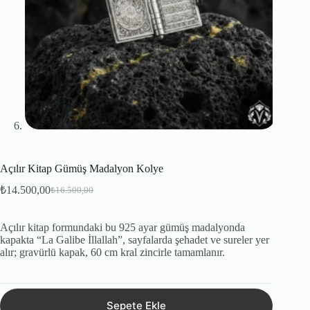
Açılır Kitap Gümüş Madalyon Kolye
₺
14.500,00
₺
16.500,00
Orijinal
Şu
fiyat:
andaki
fiyat:
₺16.500,00.
Açılır kitap formundaki bu 925 ayar gümüş madalyonda
₺14.500,00.
kapakta “La Galibe İllallah”, sayfalarda şehadet ve sureler yer
alır; gravürlü kapak, 60 cm kral zincirle tamamlanır.
Sepete Ekle