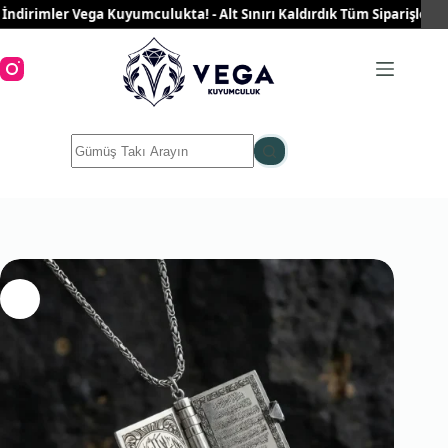
Skip
imler Vega Kuyumculukta! - Alt Sınırı Kaldırdık Tüm Siparişleriniz Üc
to
content
No
results