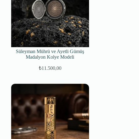
Süleyman Mührü ve Ayetli Gümüş
Madalyon Kolye Modeli
₺
11.500,00
Orijinal
Şu
fiyat:
andaki
fiyat:
₺14.500,00.
₺11.500,00.