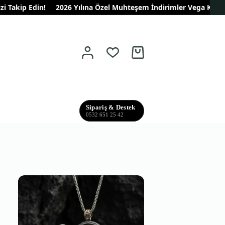
akip Edin!
2026 Yılına Özel Muhteşem İndirimler Vega Kuyumculuk
Shopping
cart
Sipariş & Destek
0532 651 25 42