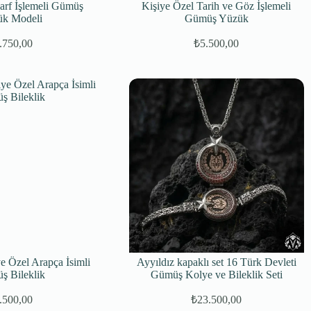
arf İşlemeli Gümüş
Kişiye Özel Tarih ve Göz İşlemeli
k Modeli
Gümüş Yüzük
.750,00
₺
5.500,00
Orijinal
Şu
Orijinal
Şu
fiyat:
andaki
fiyat:
andaki
fiyat:
fiyat:
₺6.850,00.
₺6.250,00.
₺5.750,00.
₺5.500,00.
ye Özel Arapça İsimli
Ayyıldız kapaklı set 16 Türk Devleti
ş Bileklik
Gümüş Kolye ve Bileklik Seti
.500,00
₺
23.500,00
Orijinal
Şu