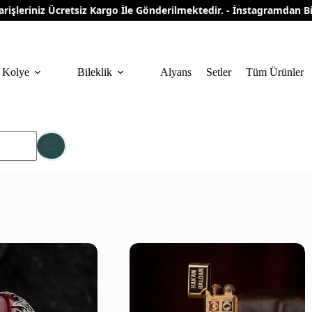
eriniz Ücretsiz Kargo İle Gönderilmektedir. - İnstagramdan Bizi T
Kolye
Bileklik
Alyans
Setler
Tüm Ürünler