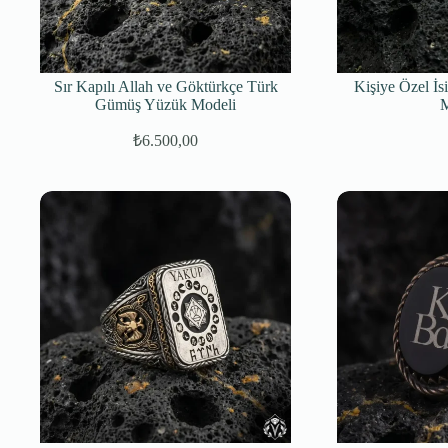
Sır Kapılı Allah ve Göktürkçe Türk
Kişiye Özel İs
Gümüş Yüzük Modeli
M
₺
6.500,00
Orijinal
Şu
fiyat:
andaki
fiyat:
₺7.500,00.
₺6.500,00.