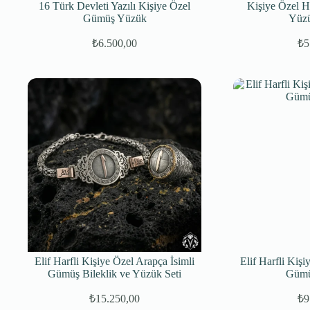
16 Türk Devleti Yazılı Kişiye Özel
Kişiye Özel H
Gümüş Yüzük
Yüzü
₺
6.500,00
₺
5
Orijinal
Şu
fiyat:
andaki
fiyat:
₺7.500,00.
₺6.500,00.
Elif Harfli Kişiye Özel Arapça İsimli
Elif Harfli Kişi
Gümüş Bileklik ve Yüzük Seti
Gümü
₺
15.250,00
₺
9