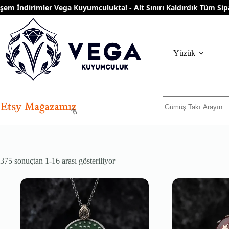
Skip
İndirimler Vega Kuyumculukta! - Alt Sınırı Kaldırdık Tüm Siparişl
to
content
Yüzük
No
results
En
375 sonuçtan 1-16 arası gösteriliyor
yeniye
göre
sıralandı