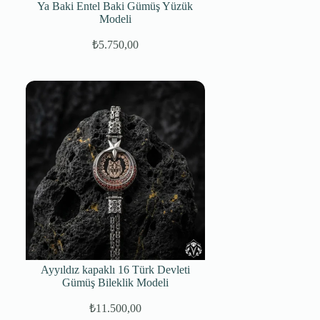
Ya Baki Entel Baki Gümüş Yüzük
Modeli
₺
5.750,00
Orijinal
Şu
fiyat:
andaki
fiyat:
₺7.250,00.
₺5.750,00.
Ayyıldız kapaklı 16 Türk Devleti
Gümüş Bileklik Modeli
₺
11.500,00