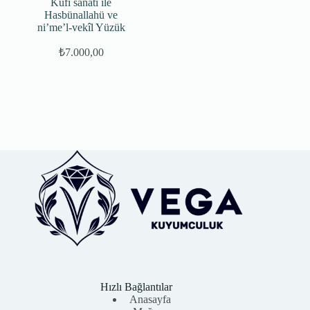
Kufi sanatı ile
Hasbünallahü ve
ni’me’l-vekîl Yüzük
₺
7.000,00
Hızlı Bağlantılar
Anasayfa