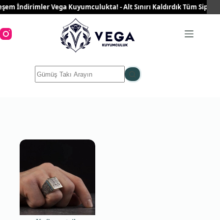
Skip
şem İndirimler Vega Kuyumculukta! - Alt Sınırı Kaldırdık Tüm Siparişl
to
content
No
results